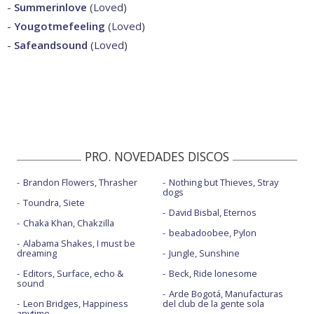
-
Summerinlove
(
Loved
)
-
Yougotmefeeling
(
Loved
)
-
Safeandsound
(
Loved
)
PRO. NOVEDADES DISCOS
Brandon Flowers, Thrasher
Nothing but Thieves, Stray
dogs
Toundra, Siete
David Bisbal, Eternos
Chaka Khan, Chakzilla
beabadoobee, Pylon
Alabama Shakes, I must be
dreaming
Jungle, Sunshine
Editors, Surface, echo &
Beck, Ride lonesome
sound
Arde Bogotá, Manufacturas
Leon Bridges, Happiness
del club de la gente sola
anytime