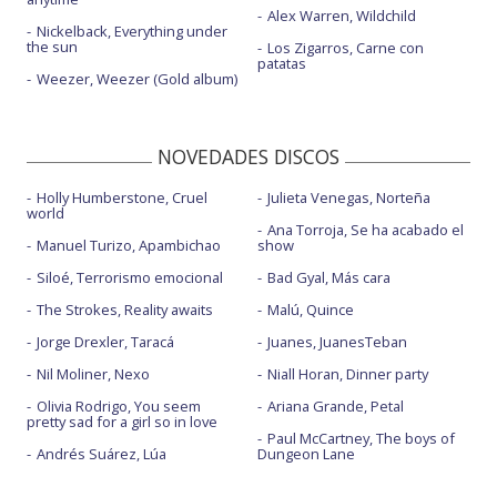
Alex Warren, Wildchild
Nickelback, Everything under
the sun
Los Zigarros, Carne con
patatas
Weezer, Weezer (Gold album)
NOVEDADES DISCOS
Holly Humberstone, Cruel
Julieta Venegas, Norteña
world
Ana Torroja, Se ha acabado el
Manuel Turizo, Apambichao
show
Siloé, Terrorismo emocional
Bad Gyal, Más cara
The Strokes, Reality awaits
Malú, Quince
Jorge Drexler, Taracá
Juanes, JuanesTeban
Nil Moliner, Nexo
Niall Horan, Dinner party
Olivia Rodrigo, You seem
Ariana Grande, Petal
pretty sad for a girl so in love
Paul McCartney, The boys of
Andrés Suárez, Lúa
Dungeon Lane