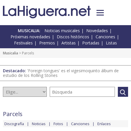
MUSICALIA:
Noticias musicales
Novedades
Próximas novedades
Discos históricos
Canciones
Festivales
Premios
Artistas
Portadas
Listas
Musicalia
> Parcels
Destacado:
'Foreign tongues' es el vigesimoquinto álbum de
estudio de los Rolling Stones
Parcels
Discografía
Noticias
Fotos
Canciones
Enlaces