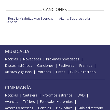
CANCIONES
Rosalía y Yahritza y su Esencia,
Aitana, Superestrella
La perla
MUSICALIA
Noticias
Novedades
Próximas novedades
Discos históricos
Canciones
Festivales
Premios
Artistas y grupos
Portadas
Listas
Guía / directorio
CINEMANÍA
Noticias
Cartelera
Próximos estrenos
DVD
Avances
Tráilers
Festivales + premios
Actores y actrices
Carteles
Box-office
Guía / directorio