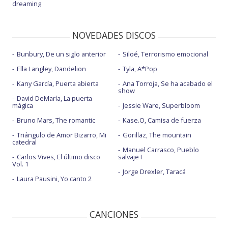
dreaming
NOVEDADES DISCOS
Bunbury, De un siglo anterior
Siloé, Terrorismo emocional
Ella Langley, Dandelion
Tyla, A*Pop
Kany García, Puerta abierta
Ana Torroja, Se ha acabado el
show
David DeMaría, La puerta
mágica
Jessie Ware, Superbloom
Bruno Mars, The romantic
Kase.O, Camisa de fuerza
Triángulo de Amor Bizarro, Mi
Gorillaz, The mountain
catedral
Manuel Carrasco, Pueblo
Carlos Vives, El último disco
salvaje I
Vol. 1
Jorge Drexler, Taracá
Laura Pausini, Yo canto 2
CANCIONES