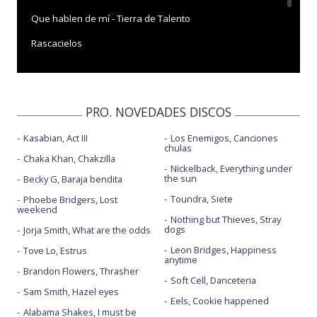
Que hablen de mí - Tierra de Talento
Rascacielos
Rascacielos - ¡Feliz 2023!
Rascacielos - Al son de la Navidad
PRO. NOVEDADES DISCOS
Kasabian, Act III
Los Enemigos, Canciones
chulas
Chaka Khan, Chakzilla
Nickelback, Everything under
the sun
Becky G, Baraja bendita
Toundra, Siete
Phoebe Bridgers, Lost
weekend
Nothing but Thieves, Stray
dogs
Jorja Smith, What are the odds
Leon Bridges, Happiness
Tove Lo, Estrus
anytime
Brandon Flowers, Thrasher
Soft Cell, Danceteria
Sam Smith, Hazel eyes
Eels, Cookie happened
Alabama Shakes, I must be