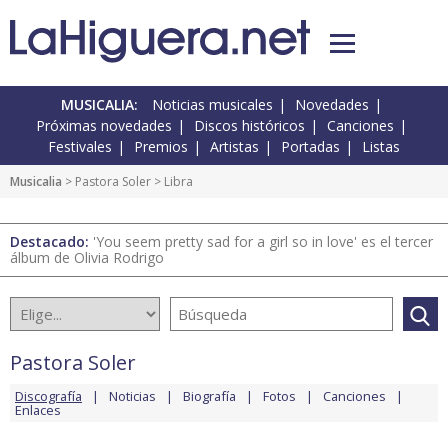
MUSICALIA:
Noticias musicales
Novedades
Próximas novedades
Discos históricos
Canciones
Festivales
Premios
Artistas
Portadas
Listas
Musicalia
>
Pastora Soler
> Libra
Destacado:
'You seem pretty sad for a girl so in love' es el tercer
álbum de Olivia Rodrigo
Pastora Soler
Discografía
Noticias
Biografía
Fotos
Canciones
Enlaces