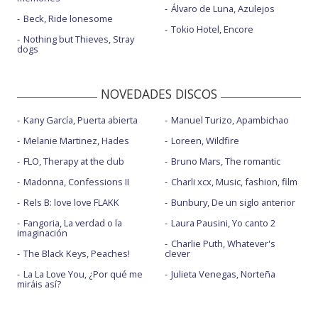
Álvaro de Luna, Azulejos
Beck, Ride lonesome
Tokio Hotel, Encore
Nothing but Thieves, Stray
dogs
NOVEDADES DISCOS
Kany García, Puerta abierta
Manuel Turizo, Apambichao
Melanie Martinez, Hades
Loreen, Wildfire
FLO, Therapy at the club
Bruno Mars, The romantic
Madonna, Confessions II
Charli xcx, Music, fashion, film
Rels B: love love FLAKK
Bunbury, De un siglo anterior
Fangoria, La verdad o la
Laura Pausini, Yo canto 2
imaginación
Charlie Puth, Whatever's
The Black Keys, Peaches!
clever
La La Love You, ¿Por qué me
Julieta Venegas, Norteña
miráis así?