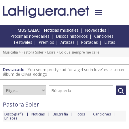
MUSICALIA:
Noticias musicales
Novedades
Próximas novedades
Discos históricos
Canciones
Festivales
Premios
Artistas
Portadas
Listas
Musicalia
>
Pastora Soler
>
Libra
> Lo que siempre me callé
Destacado:
'You seem pretty sad for a girl so in love' es el tercer
álbum de Olivia Rodrigo
Pastora Soler
Discografía
Noticias
Biografía
Fotos
Canciones
Enlaces