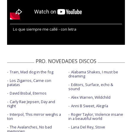
Lo que siempre me callé - con letra
PRO. NOVEDADES DISCOS
Train, Mad dog in the fog
Alabama Shakes, I must be
dreaming
Los Zigarros, Carne con
patatas
Editors, Surface, echo &
sound
David Bisbal, Eternos
Alex Warren, Wildchild
Carly Rae Jepsen, Day and
night
Anni B Sweet, Alegría
Interpol, This mirror weighs a
Roger Taylor, Violence insane
ton
in a beautiful world
The Avalanches, No bad
Lana Del Rey, Stove
memories