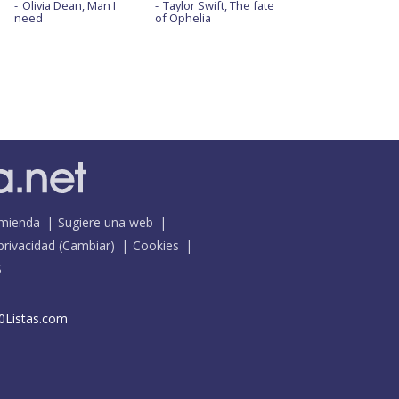
Olivia Dean, Man I
Taylor Swift, The fate
need
of Ophelia
mienda
Sugiere una web
 privacidad
(
Cambiar
)
Cookies
S
0Listas.com