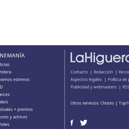
INEMANÍA
icias
telera
Contacto
Redacción
Reco
óximos estrenos
Aspectos legales
Política de
D
Publicidad y webmasters
RS
ances
ilers
Otros servicios:
Chistes
|
Top1
stivales + premios
ores y actrices
teles