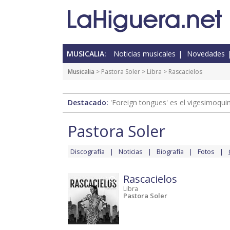
MUSICALIA:
Noticias musicales
Novedades
Musicalia
>
Pastora Soler
>
Libra
> Rascacielos
Destacado:
'Foreign tongues' es el vigesimoqui
Pastora Soler
Discografía
Noticias
Biografía
Fotos
Rascacielos
Libra
Pastora Soler