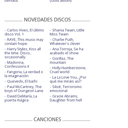
bendita
(Gold album)
NOVEDADES DISCOS
Carlos Vives, El último
Shania Twain, Little
disco Vol. 1
Miss Twain
RAYE, This music may
Charlie Puth,
contain hope.
Whatever's clever
Harry Styles, Kiss all
Ana Torroja, Se ha
the time. Disco,
acabado el show
occasionally.
Gorillaz, The
Madonna,
mountain
Confessions II
Holly Humberstone,
Fangoria, La verdad o
Cruel world
la imaginación
La La Love You, ¿Por
Quevedo, El baifo
qué me miráis así?
Paul McCartney, The
Siloé, Terrorismo
boys of Dungeon Lane
emocional
David DeMaría, La
Gracie Abrams,
puerta mágica
Daughter from hell
CANCIONES