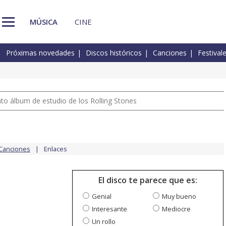
MÚSICA
CINE
Próximas novedades
Discos históricos
Canciones
Festival
nto álbum de estudio de los Rolling Stones
Canciones
Enlaces
El disco te parece que es:
Genial
Muy bueno
Interesante
Mediocre
Un rollo