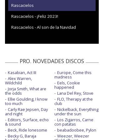
Rascacielos
Rascacielos - ¡Feliz 2023!
Rascacielos - Al son de la Navidad
PRO. NOVEDADES DISCOS
Kasabian, Act III
Europe, Come this
madness
Alex Warren,
Wildchild
Eels, Cookie
happened
Jorja Smith, What are
the odds
Lana Del Rey, Stove
Ellie Goulding, I know
FLO, Therapy at the
too much
club
Carly Rae Jepsen, Day
Nickelback, Everything
and night
under the sun
Editors, Surface, echo
Los Zigarros, Carne
& sound
con patatas
Beck, Ride lonesome
beabadoobee, Pylon
Becky G, Baraja
Weezer, Weezer