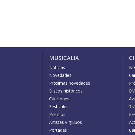
MUSICALIA
C
Noticias
Not
Novedades
Car
Próximas novedades
Pr
Discos históricos
DV
Canciones
Av
Festivales
Trá
Premios
Fe
Artistas y grupos
Act
Portadas
Car