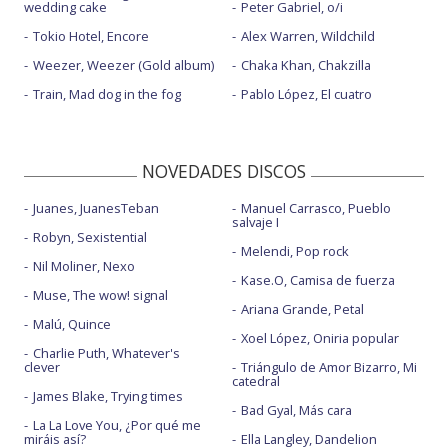
wedding cake
Peter Gabriel, o/i
Tokio Hotel, Encore
Alex Warren, Wildchild
Weezer, Weezer (Gold album)
Chaka Khan, Chakzilla
Train, Mad dog in the fog
Pablo López, El cuatro
NOVEDADES DISCOS
Juanes, JuanesTeban
Manuel Carrasco, Pueblo
salvaje I
Robyn, Sexistential
Melendi, Pop rock
Nil Moliner, Nexo
Kase.O, Camisa de fuerza
Muse, The wow! signal
Ariana Grande, Petal
Malú, Quince
Xoel López, Oniria popular
Charlie Puth, Whatever's
clever
Triángulo de Amor Bizarro, Mi
catedral
James Blake, Trying times
Bad Gyal, Más cara
La La Love You, ¿Por qué me
miráis así?
Ella Langley, Dandelion