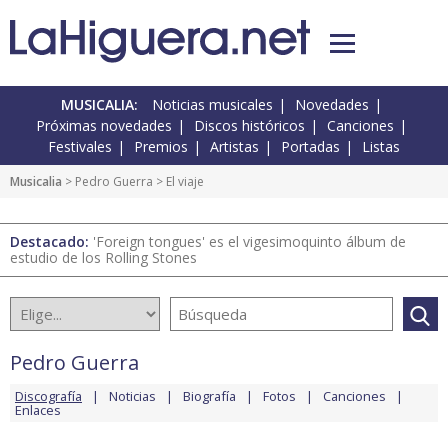
MUSICALIA:
Noticias musicales
Novedades
Próximas novedades
Discos históricos
Canciones
Festivales
Premios
Artistas
Portadas
Listas
Musicalia
>
Pedro Guerra
> El viaje
Destacado:
'Foreign tongues' es el vigesimoquinto álbum de
estudio de los Rolling Stones
Pedro Guerra
Discografía
Noticias
Biografía
Fotos
Canciones
Enlaces