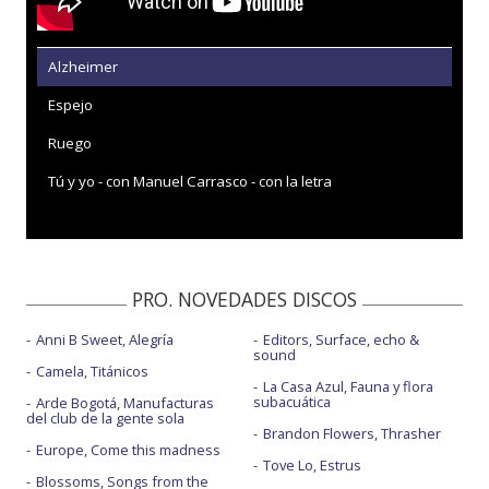
Alzheimer
Espejo
Ruego
Tú y yo - con Manuel Carrasco - con la letra
PRO. NOVEDADES DISCOS
Anni B Sweet, Alegría
Editors, Surface, echo &
sound
Camela, Titánicos
La Casa Azul, Fauna y flora
subacuática
Arde Bogotá, Manufacturas
del club de la gente sola
Brandon Flowers, Thrasher
Europe, Come this madness
Tove Lo, Estrus
Blossoms, Songs from the