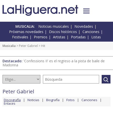
MUSICALIA:
Noticias musicales
Novedades
Próximas novedades
Discos históricos
Canciones
Festivales
Premios
Artistas
Portadas
Listas
Musicalia
>
Peter Gabriel
> Hit
Destacado:
'Confessions II' es el regreso a la pista de baile de
Madonna
Peter Gabriel
Discografía
Noticias
Biografía
Fotos
Canciones
Enlaces