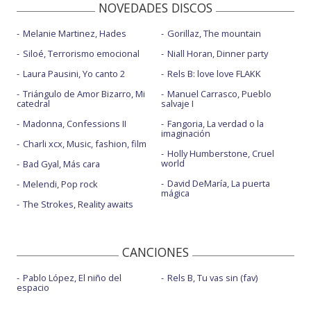
NOVEDADES DISCOS
Melanie Martinez, Hades
Gorillaz, The mountain
Siloé, Terrorismo emocional
Niall Horan, Dinner party
Laura Pausini, Yo canto 2
Rels B: love love FLAKK
Triángulo de Amor Bizarro, Mi
Manuel Carrasco, Pueblo
catedral
salvaje I
Madonna, Confessions II
Fangoria, La verdad o la
imaginación
Charli xcx, Music, fashion, film
Holly Humberstone, Cruel
world
Bad Gyal, Más cara
David DeMaría, La puerta
Melendi, Pop rock
mágica
The Strokes, Reality awaits
CANCIONES
Pablo López, El niño del
Rels B, Tu vas sin (fav)
espacio