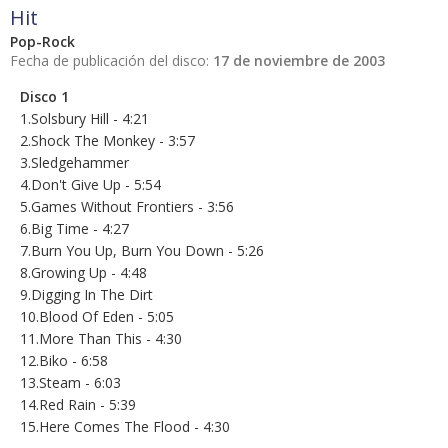
Hit
Pop-Rock
Fecha de publicación del disco:
17 de noviembre de 2003
Disco 1
1.Solsbury Hill - 4:21
2.Shock The Monkey - 3:57
3.Sledgehammer
4.Don't Give Up - 5:54
5.Games Without Frontiers - 3:56
6.Big Time - 4:27
7.Burn You Up, Burn You Down - 5:26
8.Growing Up - 4:48
9.Digging In The Dirt
10.Blood Of Eden - 5:05
11.More Than This - 4:30
12.Biko - 6:58
13.Steam - 6:03
14.Red Rain - 5:39
15.Here Comes The Flood - 4:30