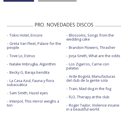
PRO. NOVEDADES DISCOS
Tokio Hotel, Encore
Blossoms, Songs from the
wedding cake
Greta Van Fleet, Palace for the
people
Brandon Flowers, Thrasher
Tove Lo, Estrus
Jorja Smith, What are the odds
Natalie Imbruglia, Algorithm
Los Zigarros, Carne con
patatas
Becky G, Baraja bendita
Arde Bogotá, Manufacturas
del club de la gente sola
La Casa Azul, Fauna y flora
subacuática
Train, Mad dog in the fog
Sam Smith, Hazel eyes
FLO, Therapy at the club
Interpol, This mirror weighs a
ton
Roger Taylor, Violence insane
in a beautiful world