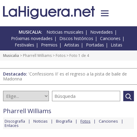
MUSICALIA:
Noticias musicales
Novedades
Próximas novedades
Discos históricos
Canciones
Festivales
Premios
Artistas
Portadas
Listas
Musicalia
>
Pharrell Williams
>
Fotos
> Foto 1 de 4
Destacado:
'Confessions II' es el regreso a la pista de baile de
Madonna
Pharrell Williams
Discografía
Noticias
Biografía
Fotos
Canciones
Enlaces