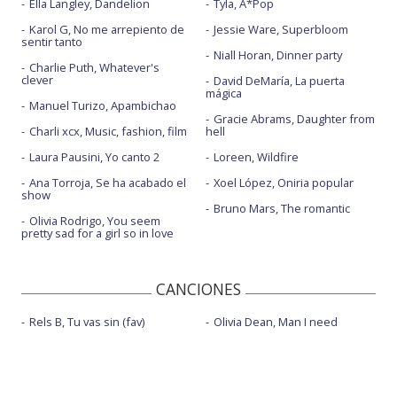
Ella Langley, Dandelion
Tyla, A*Pop
Karol G, No me arrepiento de
Jessie Ware, Superbloom
sentir tanto
Niall Horan, Dinner party
Charlie Puth, Whatever's
clever
David DeMaría, La puerta
mágica
Manuel Turizo, Apambichao
Gracie Abrams, Daughter from
Charli xcx, Music, fashion, film
hell
Laura Pausini, Yo canto 2
Loreen, Wildfire
Ana Torroja, Se ha acabado el
Xoel López, Oniria popular
show
Bruno Mars, The romantic
Olivia Rodrigo, You seem
pretty sad for a girl so in love
CANCIONES
Rels B, Tu vas sin (fav)
Olivia Dean, Man I need