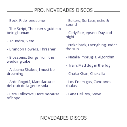
PRO. NOVEDADES DISCOS
Beck, Ride lonesome
Editors, Surface, echo &
sound
The Script, The user's guide to
being human
Carly Rae Jepsen, Day and
night
Toundra, Siete
Nickelback, Everything under
the sun
Brandon Flowers, Thrasher
Natalie Imbruglia, Algorithm
Blossoms, Songs from the
wedding cake
Train, Mad dog in the fog
Alabama Shakes, I must be
dreaming
Chaka Khan, Chakzilla
Arde Bogotá, Manufacturas
Los Enemigos, Canciones
del club de la gente sola
chulas
Ezra Collective, Here because
Lana Del Rey, Stove
of hope
NOVEDADES DISCOS