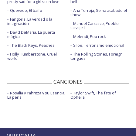
pretty sad for a girl so in love
hell
Quevedo, El baifo
Ana Torroja, Se ha acabado el
show
Fangoria, La verdad o la
imaginación
Manuel Carrasco, Pueblo
salvaje I
David DeMaría, La puerta
mágica
Melendi, Pop rock
The Black Keys, Peaches!
Siloé, Terrorismo emocional
Holly Humberstone, Cruel
The Rolling Stones, Foreign
world
tongues
CANCIONES
Rosalía y Yahritza y su Esencia,
Taylor Swift, The fate of
La perla
Ophelia
MUSICALIA