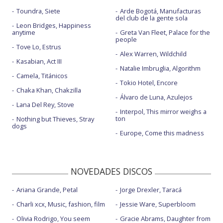
Toundra, Siete
Arde Bogotá, Manufacturas
del club de la gente sola
Leon Bridges, Happiness
anytime
Greta Van Fleet, Palace for the
people
Tove Lo, Estrus
Alex Warren, Wildchild
Kasabian, Act III
Natalie Imbruglia, Algorithm
Camela, Titánicos
Tokio Hotel, Encore
Chaka Khan, Chakzilla
Álvaro de Luna, Azulejos
Lana Del Rey, Stove
Interpol, This mirror weighs a
ton
Nothing but Thieves, Stray
dogs
Europe, Come this madness
NOVEDADES DISCOS
Ariana Grande, Petal
Jorge Drexler, Taracá
Charli xcx, Music, fashion, film
Jessie Ware, Superbloom
Olivia Rodrigo, You seem
Gracie Abrams, Daughter from