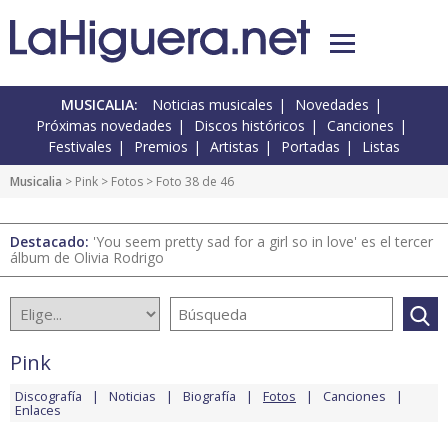
MUSICALIA:
Noticias musicales
Novedades
Próximas novedades
Discos históricos
Canciones
Festivales
Premios
Artistas
Portadas
Listas
Musicalia
>
Pink
>
Fotos
> Foto 38 de 46
Destacado:
'You seem pretty sad for a girl so in love' es el tercer
álbum de Olivia Rodrigo
Pink
Discografía
Noticias
Biografía
Fotos
Canciones
Enlaces