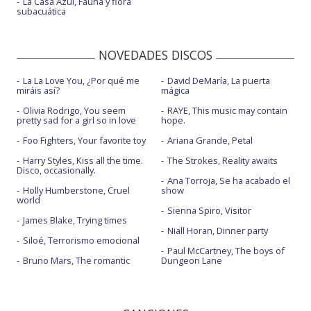
La Casa Azul, Fauna y flora
subacuática
NOVEDADES DISCOS
La La Love You, ¿Por qué me
David DeMaría, La puerta
miráis así?
mágica
Olivia Rodrigo, You seem
RAYE, This music may contain
pretty sad for a girl so in love
hope.
Foo Fighters, Your favorite toy
Ariana Grande, Petal
Harry Styles, Kiss all the time.
The Strokes, Reality awaits
Disco, occasionally.
Ana Torroja, Se ha acabado el
Holly Humberstone, Cruel
show
world
Sienna Spiro, Visitor
James Blake, Trying times
Niall Horan, Dinner party
Siloé, Terrorismo emocional
Paul McCartney, The boys of
Bruno Mars, The romantic
Dungeon Lane