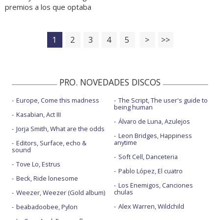
premios a los que optaba
1
2
3
4
5
>
>>
PRO. NOVEDADES DISCOS
Europe, Come this madness
The Script, The user's guide to
being human
Kasabian, Act III
Álvaro de Luna, Azulejos
Jorja Smith, What are the odds
Leon Bridges, Happiness
anytime
Editors, Surface, echo &
sound
Soft Cell, Danceteria
Tove Lo, Estrus
Pablo López, El cuatro
Beck, Ride lonesome
Los Enemigos, Canciones
chulas
Weezer, Weezer (Gold album)
Alex Warren, Wildchild
beabadoobee, Pylon