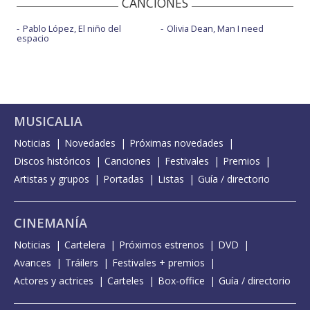
CANCIONES
Pablo López, El niño del
Olivia Dean, Man I need
espacio
MUSICALIA
Noticias
Novedades
Próximas novedades
Discos históricos
Canciones
Festivales
Premios
Artistas y grupos
Portadas
Listas
Guía / directorio
CINEMANÍA
Noticias
Cartelera
Próximos estrenos
DVD
Avances
Tráilers
Festivales + premios
Actores y actrices
Carteles
Box-office
Guía / directorio