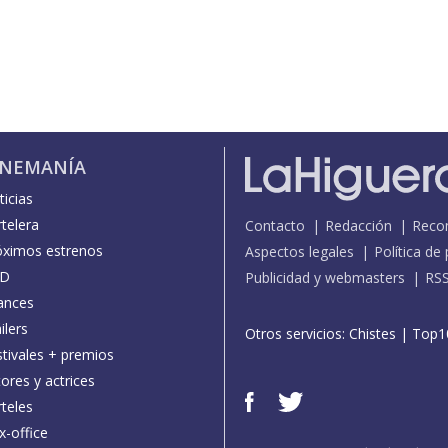
INEMANÍA
icias
telera
Contacto
Redacción
Reco
óximos estrenos
Aspectos legales
Política de
D
Publicidad y webmasters
RS
ances
ilers
Otros servicios:
Chistes
|
Top1
stivales + premios
ores y actrices
teles
x-office