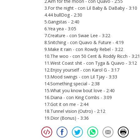
2.Aim for the moon - con Quavo - 2:55
3.For the night - con Lil Baby & DaBaby - 3:10
4.44 bullDog - 2:30
5.Gangstas - 2:40
6.Yea yea - 3:05
7.Creature - con Swae Lee - 3:22
8.Snitching - con Quavo & Future - 4:19
9.Make it rain - con Rowdy Rebel - 3:22
10.The woo - con 50 Cent & Roddy Ricch - 3:21
11.West Coast shit - con Tyga & Quavo - 3:12
12.Enjoy yourself - con Karol G - 3:17
13.Mood swings - con Lil Tjay - 3:33
14.Something special - 2:38
15.What you know bout love - 2:40
16.Diana - con King Combs - 3:09
17.Got it on me - 2:44
18.Tunnel vision (Outro) - 2:12
19.Dior (Bonus) - 3:36