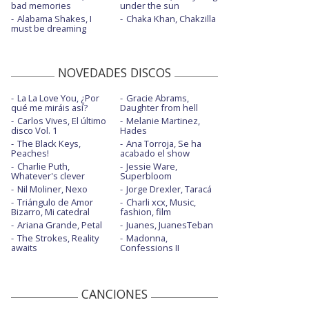
bad memories
under the sun
Alabama Shakes, I
Chaka Khan, Chakzilla
must be dreaming
NOVEDADES DISCOS
La La Love You, ¿Por
Gracie Abrams,
qué me miráis así?
Daughter from hell
Carlos Vives, El último
Melanie Martinez,
disco Vol. 1
Hades
The Black Keys,
Ana Torroja, Se ha
Peaches!
acabado el show
Charlie Puth,
Jessie Ware,
Whatever's clever
Superbloom
Nil Moliner, Nexo
Jorge Drexler, Taracá
Triángulo de Amor
Charli xcx, Music,
Bizarro, Mi catedral
fashion, film
Ariana Grande, Petal
Juanes, JuanesTeban
The Strokes, Reality
Madonna,
awaits
Confessions II
CANCIONES