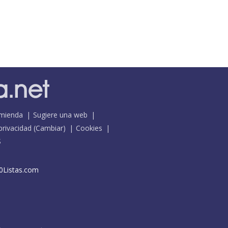
mienda
Sugiere una web
 privacidad
(
Cambiar
)
Cookies
S
0Listas.com