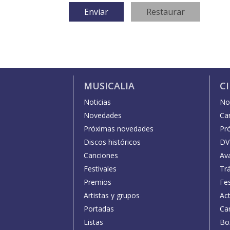
MUSICALIA
C
Noticias
Not
Novedades
Car
Próximas novedades
Pr
Discos históricos
DV
Canciones
Av
Festivales
Trá
Premios
Fe
Artistas y grupos
Act
Portadas
Car
Listas
Bo