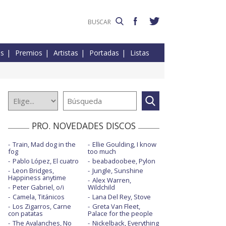
es
Premios
Artistas
Portadas
Listas
PRO. NOVEDADES DISCOS
Train, Mad dog in the
Ellie Goulding, I know
fog
too much
Pablo López, El cuatro
beabadoobee, Pylon
Leon Bridges,
Jungle, Sunshine
Happiness anytime
Alex Warren,
Peter Gabriel, o/i
Wildchild
Camela, Titánicos
Lana Del Rey, Stove
Los Zigarros, Carne
Greta Van Fleet,
con patatas
Palace for the people
The Avalanches, No
Nickelback, Everything