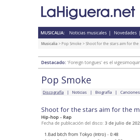
MUSICALIA:
Noticias musicales
Novedades
Musicalia
>
Pop Smoke
> Shoot for the stars aim for th
Destacado:
'Foreign tongues' es el vigesimoqui
Pop Smoke
Discografía
Noticias
Biografía
Canciones
Shoot for the stars aim for the 
Hip-hop - Rap
Fecha de publicación del disco:
3 de julio de 20
1.Bad bitch from Tokyo (Intro) - 0:48