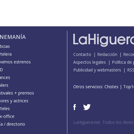
INEMANÍA
icias
telera
Contacto
Redacción
Reco
óximos estrenos
Aspectos legales
Política de
D
Publicidad y webmasters
RS
ances
ilers
Otros servicios:
Chistes
|
Top1
stivales + premios
ores y actrices
teles
x-office
LaHiguera.net. Todos los dere
a / directorio