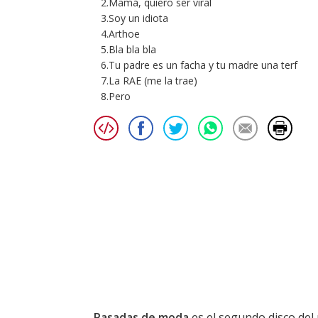
2.Mamá, quiero ser viral
3.Soy un idiota
4.Arthoe
5.Bla bla bla
6.Tu padre es un facha y tu madre una terf
7.La RAE (me la trae)
8.Pero
Pasadas de moda
es el segundo disco del