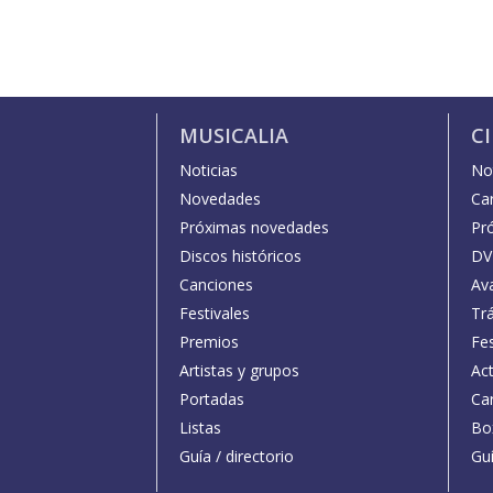
MUSICALIA
C
Noticias
Not
Novedades
Car
Próximas novedades
Pr
Discos históricos
DV
Canciones
Av
Festivales
Trá
Premios
Fe
Artistas y grupos
Act
Portadas
Car
Listas
Bo
Guía / directorio
Guí