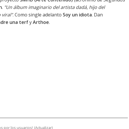
n
.
"Un álbum imaginario del artista dadá, hijo del
viral"
. Como single adelanto
Soy un idiota
. Dan
adre una terf
y
Arthoe
.
s por los usuarios!
(
Actualizar
)