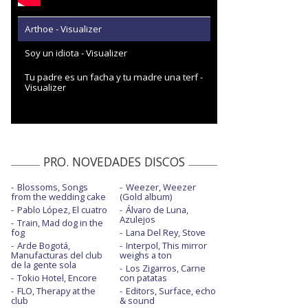
Arthoe - Visualizer
Soy un idiota - Visualizer
Tu padre es un facha y tu madre una terf -
Visualizer
PRO. NOVEDADES DISCOS
Blossoms, Songs
Weezer, Weezer
from the wedding cake
(Gold album)
Pablo López, El cuatro
Álvaro de Luna,
Azulejos
Train, Mad dog in the
fog
Lana Del Rey, Stove
Arde Bogotá,
Interpol, This mirror
Manufacturas del club
weighs a ton
de la gente sola
Los Zigarros, Carne
Tokio Hotel, Encore
con patatas
FLO, Therapy at the
Editors, Surface, echo
club
& sound