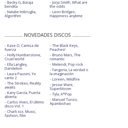
Becky G, Baraja
Jorja Smith, What are
bendita
the odds
Natalie Imbruglia,
Leon Bridges,
Algorithm
Happiness anytime
NOVEDADES DISCOS
Kase.O, Camisa de
The Black Keys,
fuerza
Peaches!
Holly Humberstone,
Bruno Mars, The
Cruel world
romantic
Ella Langley,
Melendi, Pop rock
Dandelion
Fangoria, La verdad o
Laura Pausini, Yo
la imaginación
canto 2
Loreen, Wildfire
The Strokes, Reality
Jessie Ware,
awaits
Superbloom
Kany García, Puerta
Tyla, A*Pop
abierta
Manuel Turizo,
Carlos Vives, El último
Apambichao
disco Vol. 1
Charli xcx, Music,
fashion, film