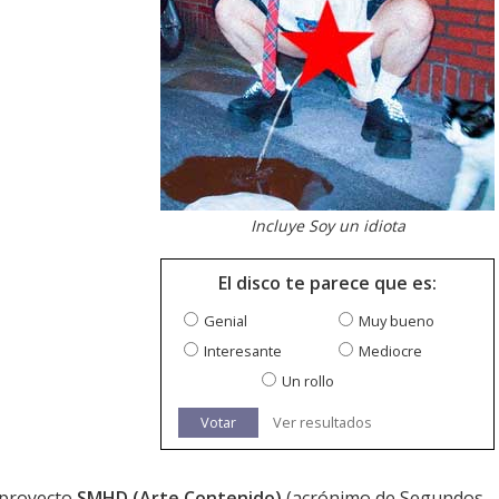
Incluye Soy un idiota
El disco te parece que es:
Genial
Muy bueno
Interesante
Mediocre
Un rollo
Votar
Ver resultados
 proyecto
SMHD (Arte Contenido)
(acrónimo de Segundos