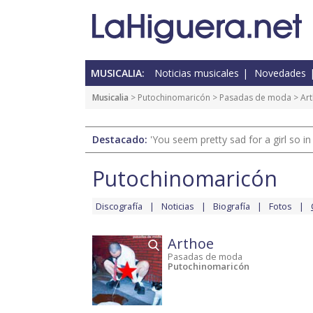
MUSICALIA:
Noticias musicales
Novedades
Musicalia
>
Putochinomaricón
>
Pasadas de moda
> Ar
Destacado:
'You seem pretty sad for a girl so in
Putochinomaricón
Discografía
Noticias
Biografía
Fotos
Arthoe
Pasadas de moda
Putochinomaricón