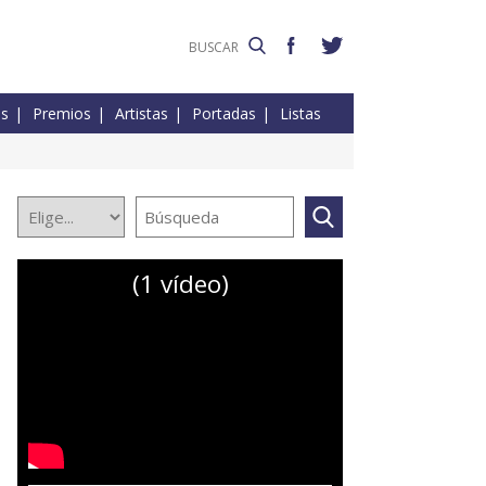
es
Premios
Artistas
Portadas
Listas
(1 vídeo)