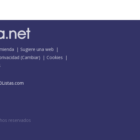
mienda
Sugiere una web
 privacidad
(
Cambiar
)
Cookies
S
0Listas.com
chos reservados