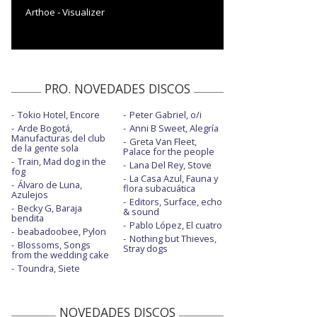
Arthoe - Visualizer
PRO. NOVEDADES DISCOS
Tokio Hotel, Encore
Peter Gabriel, o/i
Arde Bogotá,
Anni B Sweet, Alegría
Manufacturas del club
Greta Van Fleet,
de la gente sola
Palace for the people
Train, Mad dog in the
Lana Del Rey, Stove
fog
La Casa Azul, Fauna y
Álvaro de Luna,
flora subacuática
Azulejos
Editors, Surface, echo
Becky G, Baraja
& sound
bendita
Pablo López, El cuatro
beabadoobee, Pylon
Nothing but Thieves,
Blossoms, Songs
Stray dogs
from the wedding cake
Toundra, Siete
NOVEDADES DISCOS