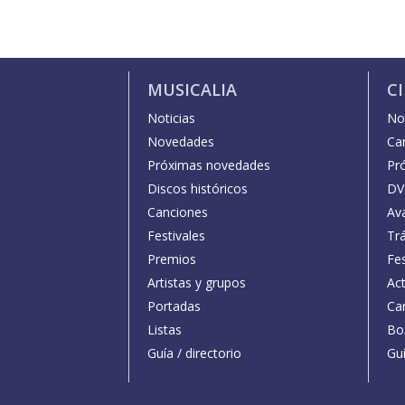
MUSICALIA
C
Noticias
Not
Novedades
Car
Próximas novedades
Pr
Discos históricos
DV
Canciones
Av
Festivales
Trá
Premios
Fe
Artistas y grupos
Act
Portadas
Car
Listas
Bo
Guía / directorio
Guí