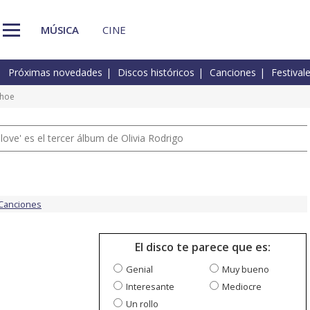
MÚSICA
CINE
Próximas novedades
Discos históricos
Canciones
Festival
thoe
 love' es el tercer álbum de Olivia Rodrigo
Canciones
El disco te parece que es:
Genial
Muy bueno
Interesante
Mediocre
Un rollo