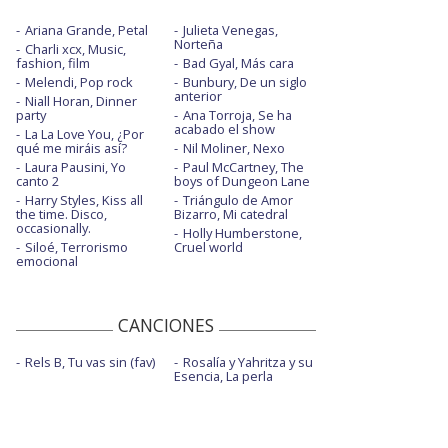
Ariana Grande, Petal
Julieta Venegas,
Norteña
Charli xcx, Music,
fashion, film
Bad Gyal, Más cara
Melendi, Pop rock
Bunbury, De un siglo
anterior
Niall Horan, Dinner
party
Ana Torroja, Se ha
acabado el show
La La Love You, ¿Por
qué me miráis así?
Nil Moliner, Nexo
Laura Pausini, Yo
Paul McCartney, The
canto 2
boys of Dungeon Lane
Harry Styles, Kiss all
Triángulo de Amor
the time. Disco,
Bizarro, Mi catedral
occasionally.
Holly Humberstone,
Siloé, Terrorismo
Cruel world
emocional
CANCIONES
Rels B, Tu vas sin (fav)
Rosalía y Yahritza y su
Esencia, La perla