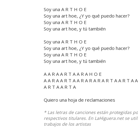
Soy una A R T H O E
Soy una art hoe, ¿Y yo qué puedo hacer?
Soy una A R T H O E
Soy una art hoe, y tú también
Soy una A R T H O E
Soy una art hoe, ¿Y yo qué puedo hacer?
Soy una A R T H O E
Soy una art hoe, y tú también
A A R A A R T A A R A H O E
A A R A A R T A A R A R A R A R T A A R T A 
A R T A A R T A
Quiero una hoja de reclamaciones
* Las letras de canciones están protegidas p
respectivos titulares. En LaHiguera.net se ut
trabajos de los artistas