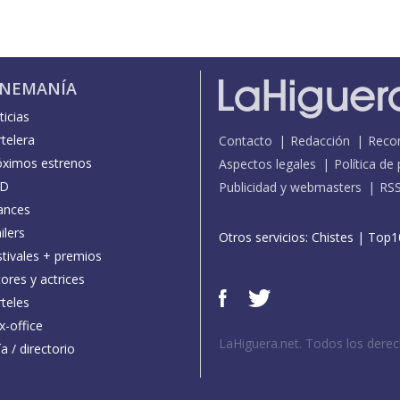
INEMANÍA
icias
telera
Contacto
Redacción
Reco
óximos estrenos
Aspectos legales
Política de
D
Publicidad y webmasters
RS
ances
ilers
Otros servicios:
Chistes
|
Top1
stivales + premios
ores y actrices
teles
x-office
LaHiguera.net. Todos los dere
a / directorio