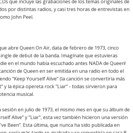
CDs que incluye las grabaciones de los temas originales de
os por distintas radios, y casi tres horas de entrevistas en
omo John Peel.
ue abre Queen On Air, data de febrero de 1973, cinco
ingle de debut de la banda. Imagínate que estuvieras
¡nadie en el mundo había escuchado antes NADA de Queen!
 canción de Queen en ser emitida en una radio en todo el
endo "Keep Yourself Alive" (la canción se convertiría más
" y la épica opereta rock "Liar" - todas sirvieron para
tencia musical.
 sesión en julio de 1973, el mismo mes en que su álbum de
self Alive" y "Liar", esta vez también hicieron una versión
've Been". Esta última, que nunca ha sido publicada en
n, sería más tarde re-grabada y se convertiría en cara B