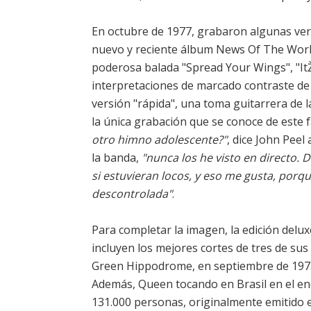
En octubre de 1977, grabaron algunas ver
nuevo y reciente álbum News Of The World,
poderosa balada "Spread Your Wings", "ItŽ
interpretaciones de marcado contraste de s
versión "rápida", una toma guitarrera de l
la única grabación que se conoce de este f
otro himno adolescente?"
, dice John Peel
la banda,
"nunca los he visto en directo.
si estuvieran locos, y eso me gusta, por
descontrolada"
.
Para completar la imagen, la edición delu
incluyen los mejores cortes de tres de sus
Green Hippodrome, en septiembre de 1973,
Además, Queen tocando en Brasil en el en
131.000 personas, originalmente emitido en