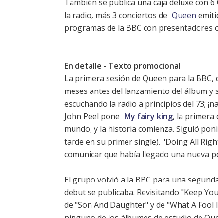
También se publica una caja deluxe con 6 
la radio, más 3 conciertos de
Queen
emitid
programas de la BBC con presentadores c
En detalle - Texto promocional
La primera sesión de Queen para la BBC, q
meses antes del lanzamiento del álbum y s
escuchando la radio a principios del 73; 
John Peel pone
My fairy king
, la primera
mundo, y la historia comienza. Siguió poni
tarde en su primer single), "Doing All Right
comunicar que había llegado una nueva po
El grupo volvió a la BBC para una segunda
debut se publicaba. Revisitando "Keep Your
de "Son And Daughter" y de "What A Fool I
ninguno de los álbumes de estudio de Quee