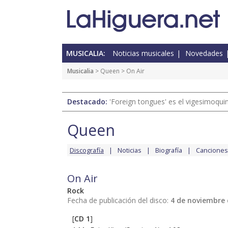
MUSICALIA:
Noticias musicales
Novedades
Musicalia
>
Queen
> On Air
Destacado:
'Foreign tongues' es el vigesimoqui
Queen
Discografía
Noticias
Biografía
Canciones
On Air
Rock
Fecha de publicación del disco:
4 de noviembre 
[
CD 1
]