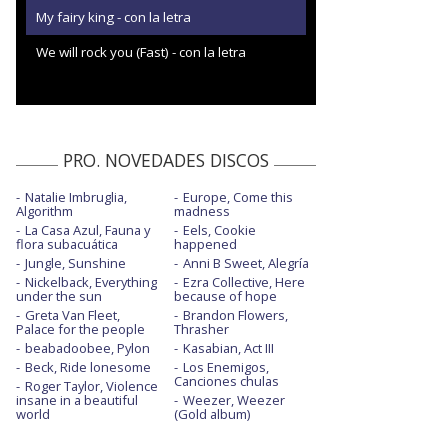
My fairy king - con la letra
We will rock you (Fast) - con la letra
PRO. NOVEDADES DISCOS
Natalie Imbruglia,
Europe, Come this
Algorithm
madness
La Casa Azul, Fauna y
Eels, Cookie
flora subacuática
happened
Jungle, Sunshine
Anni B Sweet, Alegría
Nickelback, Everything
Ezra Collective, Here
under the sun
because of hope
Greta Van Fleet,
Brandon Flowers,
Palace for the people
Thrasher
beabadoobee, Pylon
Kasabian, Act III
Beck, Ride lonesome
Los Enemigos,
Canciones chulas
Roger Taylor, Violence
insane in a beautiful
Weezer, Weezer
world
(Gold album)