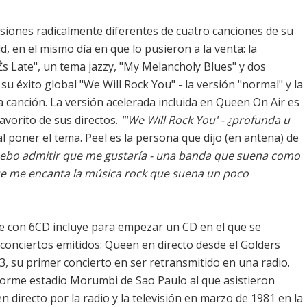
siones radicalmente diferentes de cuatro canciones de su
 en el mismo día en que lo pusieron a la venta: la
s Late", un tema jazzy, "My Melancholy Blues" y dos
u éxito global "We Will Rock You" - la versión "normal" y la
a canción. La versión acelerada incluida en Queen On Air es
avorito de sus directos.
"'We Will Rock You' - ¿profunda u
 al poner el tema. Peel es la persona que dijo (en antena) de
 Debo admitir que me gustaría - una banda que suena como
que me encanta la música rock que suena un poco
xe con 6CD incluye para empezar un CD en el que se
 conciertos emitidos: Queen en directo desde el Golders
 su primer concierto en ser retransmitido en una radio.
orme estadio Morumbi de Sao Paulo al que asistieron
 directo por la radio y la televisión en marzo de 1981 en la