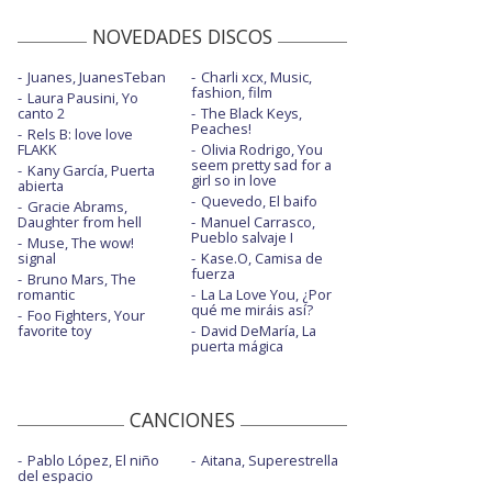
NOVEDADES DISCOS
Juanes, JuanesTeban
Charli xcx, Music,
fashion, film
Laura Pausini, Yo
canto 2
The Black Keys,
Peaches!
Rels B: love love
FLAKK
Olivia Rodrigo, You
seem pretty sad for a
Kany García, Puerta
girl so in love
abierta
Quevedo, El baifo
Gracie Abrams,
Daughter from hell
Manuel Carrasco,
Pueblo salvaje I
Muse, The wow!
signal
Kase.O, Camisa de
fuerza
Bruno Mars, The
romantic
La La Love You, ¿Por
qué me miráis así?
Foo Fighters, Your
favorite toy
David DeMaría, La
puerta mágica
CANCIONES
Pablo López, El niño
Aitana, Superestrella
del espacio