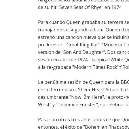
de su hit "Seven Seas Of Rhye" en 1974.
Para cuando Queen grababa su tercera se
trabajar en su segundo álbum, Queen II (q
estrenó una canción nueva que se incluiría 
predecesor, "Great King Rat", "Moderm Ti
versión de "Son And Daughter". Dos canci
sesión en abril de 1974 - la épica "White 
a la re-grabada "Modern Times Rock'n'Roll
La penúltima sesión de Queen para la BBC 
de su tercer disco, Sheer Heart Attack. La 
deslumbrante "Now IŽm Here", la proto-hea
Wrist" y "Tenemen Funster", su celebración 
Pasarían otros tres años antes de que Quee
entonces, el éxito de "Bohemian Rhapsody