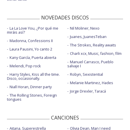
NOVEDADES DISCOS
La La Love You, ¿Por qué me
Nil Moliner, Nexo
miráis así?
Juanes, JuanesTeban
Madonna, Confessions II
The Strokes, Reality awaits
Laura Pausini, Yo canto 2
Charli xcx, Music, fashion, film
Kany García, Puerta abierta
Manuel Carrasco, Pueblo
Melendi, Pop rock
salvaje I
Harry Styles, Kiss all the time.
Robyn, Sexistential
Disco, occasionally.
Melanie Martinez, Hades
Niall Horan, Dinner party
Jorge Drexler, Taracá
The Rolling Stones, Foreign
tongues
CANCIONES
Aitana, Superestrella
Olivia Dean, Man I need