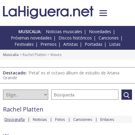
MUSICALIA:
Noticias musicales
Novedades
Próximas novedades
Discos históricos
Canciones
Festivales
Premios
Artistas
Portadas
Listas
Musicalia
>
Rachel Platten
> Waves
Destacado:
'Petal' es el octavo álbum de estudio de Ariana
Grande
Rachel Platten
Discografía
Noticias
Fotos
Canciones
Enlaces