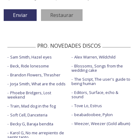
PRO. NOVEDADES DISCOS
Sam Smith, Hazel eyes
Alex Warren, Wildchild
Beck, Ride lonesome
Blossoms, Songs from the
wedding cake
Brandon Flowers, Thrasher
The Script, The user's guide to
being human
Jorja Smith, What are the odds
Editors, Surface, echo &
Phoebe Bridgers, Lost
sound
weekend
Tove Lo, Estrus
Train, Mad dog in the fog
beabadoobee, Pylon
Soft Cell, Danceteria
Weezer, Weezer (Gold album)
Becky G, Baraja bendita
Karol G, No me arrepiento de
sentir tanto