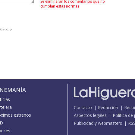
Se eliminarán los comentarios que no
cumplan estas normas
<i> <u>
INEMANÍA
icias
telera
Contacto
Redacción
Reco
óximos estrenos
Aspectos legales
Política de
D
Publicidad y webmasters
RS
ances