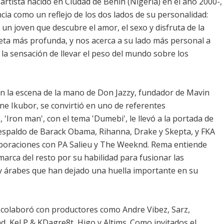
artista nacido en Ciudad de Benín (Nigeria) en el año 2000-,
cia como un reflejo de los dos lados de su personalidad:
un joven que descubre el amor, el sexo y disfruta de la
ta más profunda, y nos acerca a su lado más personal a
 la sensación de llevar el peso del mundo sobre los
n la escena de la mano de Don Jazzy, fundador de Mavin
ne Ikubor, se convirtió en uno de referentes
 'Iron man', con el tema 'Dumebi', le llevó a la portada de
espaldo de Barack Obama, Rihanna, Drake y Skepta, y FKA
aboraciones con PA Salieu y The Weeknd. Rema entiende
arca del resto por su habilidad para fusionar las
s y árabes que han dejado una huella importante en su
y colaboró con productores como Andre Vibez, Sarz,
d, Kel P & KDagre8t, Higo y Altims. Como invitados el