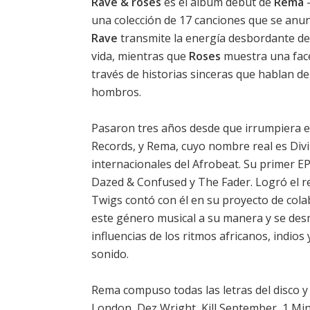
Rave & roses
es el álbum debut de
Rema
-
una colección de 17 canciones que se anun
Rave
transmite la energía desbordante de 
vida, mientras que
Roses
muestra una face
través de historias sinceras que hablan de
hombros.
Pasaron tres años desde que irrumpiera e
Records, y Rema, cuyo nombre real es Divi
internacionales del Afrobeat. Su primer EP,
Dazed & Confused y The Fader. Logró el r
Twigs contó con él en su proyecto de col
este género musical a su manera y se desm
influencias de los ritmos africanos, indio
sonido.
Rema compuso todas las letras del disco 
London, Dez Wright, Kill September, 1 Min