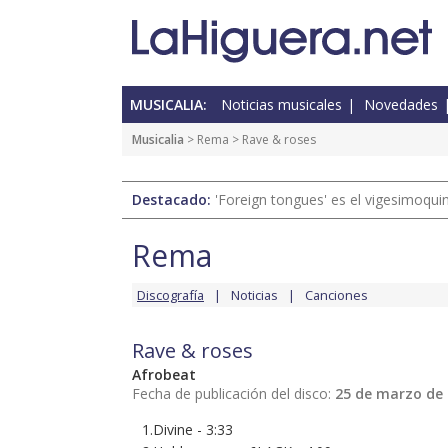
MUSICALIA:
Noticias musicales
Novedades
Musicalia
>
Rema
> Rave & roses
Destacado:
'Foreign tongues' es el vigesimoqui
Rema
Discografía
Noticias
Canciones
Rave & roses
Afrobeat
Fecha de publicación del disco:
25 de marzo de
1.Divine - 3:33