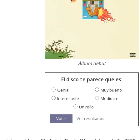
Álbum debut
El disco te parece que es:
Genial
Muy bueno
Interesante
Mediocre
Un rollo
Votar
Ver resultados