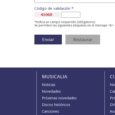
Código de validación *:
*Indica un campo requerido (obligatorio)
Se permiten las siguientes etiquetas en el mensaje <b> 
MUSICALIA
C
Noticias
Not
Novedades
Car
Próximas novedades
Pr
Discos históricos
DV
Canciones
Av