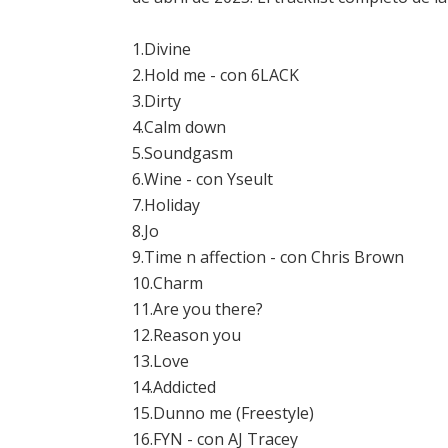
1.Divine
2.Hold me - con 6LACK
3.Dirty
4.Calm down
5.Soundgasm
6.Wine - con Yseult
7.Holiday
8.Jo
9.Time n affection - con Chris Brown
10.Charm
11.Are you there?
12.Reason you
13.Love
14.Addicted
15.Dunno me (Freestyle)
16.FYN - con AJ Tracey