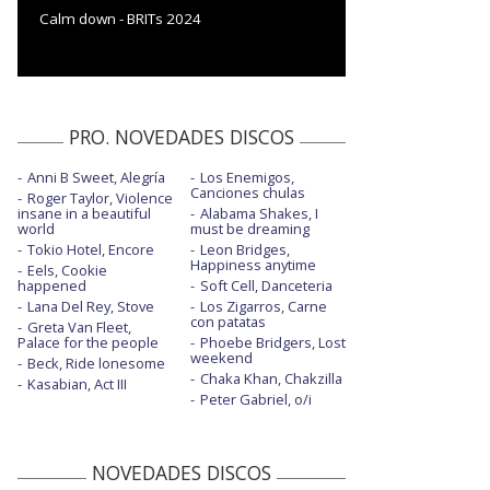
Calm down - BRITs 2024
PRO. NOVEDADES DISCOS
Anni B Sweet, Alegría
Los Enemigos,
Canciones chulas
Roger Taylor, Violence
insane in a beautiful
Alabama Shakes, I
world
must be dreaming
Tokio Hotel, Encore
Leon Bridges,
Happiness anytime
Eels, Cookie
happened
Soft Cell, Danceteria
Lana Del Rey, Stove
Los Zigarros, Carne
con patatas
Greta Van Fleet,
Palace for the people
Phoebe Bridgers, Lost
weekend
Beck, Ride lonesome
Chaka Khan, Chakzilla
Kasabian, Act III
Peter Gabriel, o/i
NOVEDADES DISCOS