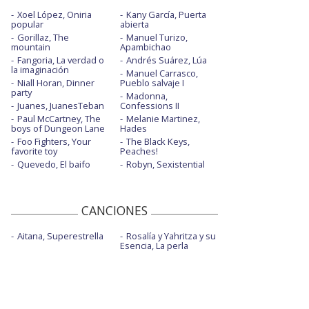
Xoel López, Oniria
Kany García, Puerta
popular
abierta
Gorillaz, The
Manuel Turizo,
mountain
Apambichao
Fangoria, La verdad o
Andrés Suárez, Lúa
la imaginación
Manuel Carrasco,
Niall Horan, Dinner
Pueblo salvaje I
party
Madonna,
Juanes, JuanesTeban
Confessions II
Paul McCartney, The
Melanie Martinez,
boys of Dungeon Lane
Hades
Foo Fighters, Your
The Black Keys,
favorite toy
Peaches!
Quevedo, El baifo
Robyn, Sexistential
CANCIONES
Aitana, Superestrella
Rosalía y Yahritza y su
Esencia, La perla