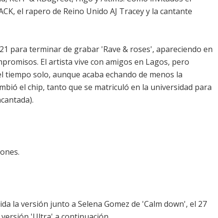
CK, el rapero de Reino Unido AJ Tracey y la cantante
21 para terminar de grabar 'Rave & roses', apareciendo en
promisos. El artista vive con amigos en Lagos, pero
del tiempo solo, aunque acaba echando de menos la
bió el chip, tanto que se matriculó en la universidad para
ncantada).
iones.
uida la versión junto a Selena Gomez de '
Calm down
', el 27
a versión 'Ultra' a continuación.