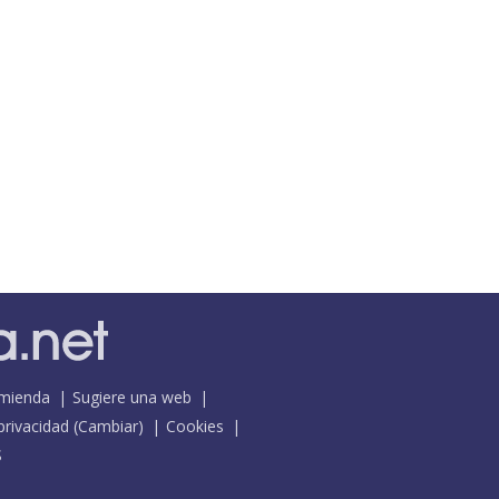
mienda
Sugiere una web
 privacidad
(
Cambiar
)
Cookies
S