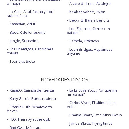
of hope
Álvaro de Luna, Azulejos
La Casa Azul, Fauna y flora
beabadoobee, Pylon
subacuática
Becky G, Baraja bendita
Kasabian, Act III
Los Zigarros, Carne con
Beck, Ride lonesome
patatas
Jungle, Sunshine
Camela, Titánicos
Los Enemigos, Canciones
Leon Bridges, Happiness
chulas
anytime
Toundra, Siete
NOVEDADES DISCOS
Kase.O, Camisa de fuerza
La La Love You, ¿Por qué me
miráis así?
Kany García, Puerta abierta
Carlos Vives, El último disco
Vol. 1
Charlie Puth, Whatever's
clever
Shania Twain, Little Miss Twain
FLO, Therapy at the club
James Blake, Trying times
Bad Gyal, Más cara