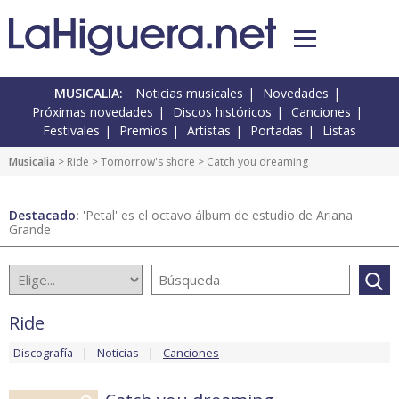
MUSICALIA:
Noticias musicales
Novedades
Próximas novedades
Discos históricos
Canciones
Festivales
Premios
Artistas
Portadas
Listas
Musicalia
>
Ride
>
Tomorrow's shore
> Catch you dreaming
Destacado:
'Petal' es el octavo álbum de estudio de Ariana
Grande
Ride
Discografía
Noticias
Canciones