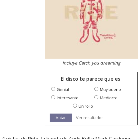
Incluye Catch you dreaming
El disco te parece que es:
Genial
Muy bueno
Interesante
Mediocre
Un rollo
Votar
Ver resultados
 4 pistas de
Ride
, la banda de Andy Bell y Mark Gardener.