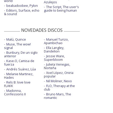
world
Azulejos
beabadoobee, Pylon
The Script, The user's
Editors, Surface, echo
guide to being human
& sound
NOVEDADES DISCOS
Malú, Quince
Manuel Turizo,
Apambichao
Muse, The wow!
signal
Ella Langley,
Dandelion
Bunbury, De un siglo
anterior
Jessie Ware,
Superbloom
Kase.O, Camisa de
fuerza
Julieta Venegas,
Norteña
Andrés Suárez, Lúa
Xoel López, Oniria
Melanie Martinez,
popular
Hades
Nil Moliner, Nexo
Rels B: love love
FLAKK
FLO, Therapy at the
club
Madonna,
Confessions II
Bruno Mars, The
romantic