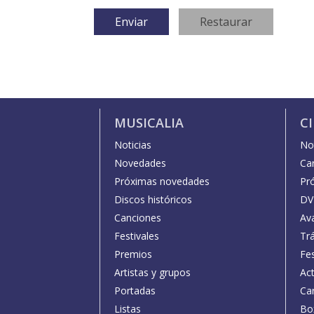
MUSICALIA
C
Noticias
Not
Novedades
Car
Próximas novedades
Pr
Discos históricos
DV
Canciones
Av
Festivales
Trá
Premios
Fe
Artistas y grupos
Act
Portadas
Car
Listas
Bo