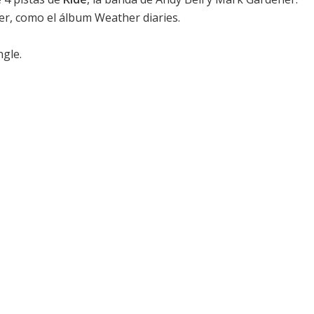
der, como el álbum
Weather diaries
.
gle.