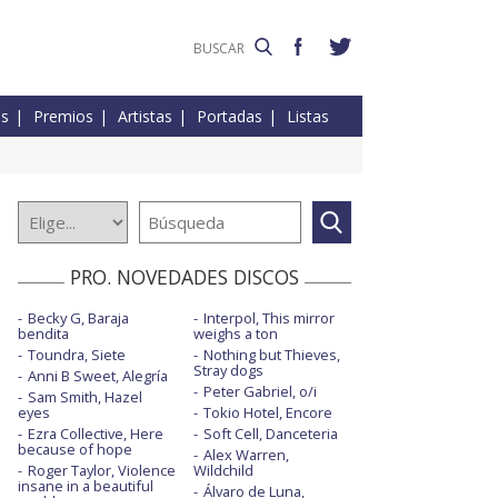
es
Premios
Artistas
Portadas
Listas
PRO. NOVEDADES DISCOS
Becky G, Baraja
Interpol, This mirror
bendita
weighs a ton
Toundra, Siete
Nothing but Thieves,
Stray dogs
Anni B Sweet, Alegría
Peter Gabriel, o/i
Sam Smith, Hazel
eyes
Tokio Hotel, Encore
Ezra Collective, Here
Soft Cell, Danceteria
because of hope
Alex Warren,
Roger Taylor, Violence
Wildchild
insane in a beautiful
Álvaro de Luna,