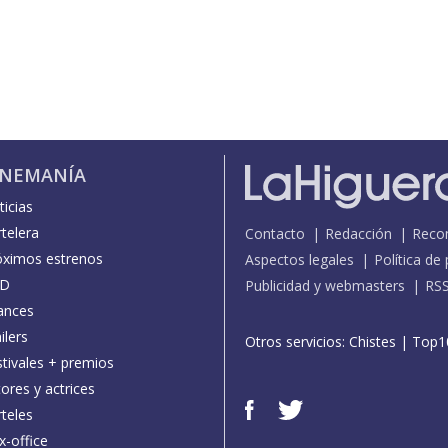
INEMANÍA
icias
telera
Contacto
Redacción
Reco
óximos estrenos
Aspectos legales
Política de
D
Publicidad y webmasters
RS
ances
ilers
Otros servicios:
Chistes
|
Top1
stivales + premios
ores y actrices
teles
x-office