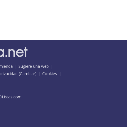
mienda
Sugiere una web
 privacidad
(
Cambiar
)
Cookies
S
0Listas.com