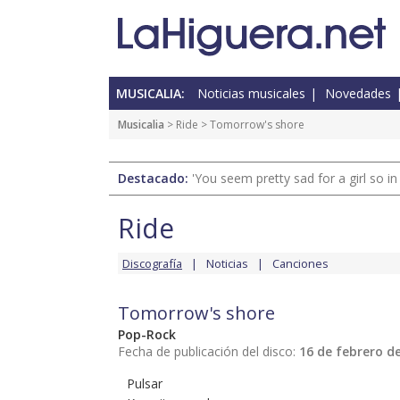
MUSICALIA:
Noticias musicales
Novedades
Musicalia
>
Ride
> Tomorrow's shore
Destacado:
'You seem pretty sad for a girl so in
Ride
Discografía
Noticias
Canciones
Tomorrow's shore
Pop-Rock
Fecha de publicación del disco:
16 de febrero d
Pulsar