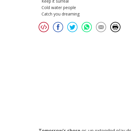
Keep it surreal
Cold water people
Catch you dreaming
Tomorrow's shore
es un extended play de