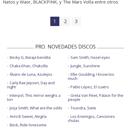
Natos y Waor, BLACKPINK, y The Mars Volta entre otros
1
2
3
PRO. NOVEDADES DISCOS
Becky G, Baraja bendita
Sam Smith, Hazel eyes
Chaka Khan, Chakzilla
Jungle, Sunshine
Álvaro de Luna, Azulejos
Ellie Goulding, I know too
much
Carly Rae Jepsen, Day and
night
Pablo López, El cuatro
Interpol, This mirror weighs a
Greta Van Fleet, Palace for the
ton
people
Jorja Smith, What are the odds
Toundra, Siete
Anni B Sweet, Alegría
Los Enemigos, Canciones
chulas
Beck, Ride lonesome