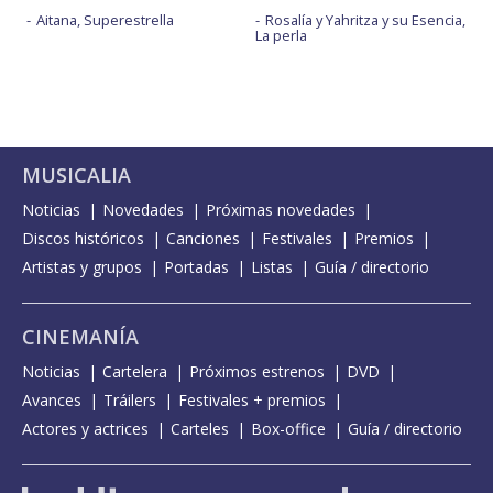
Aitana, Superestrella
Rosalía y Yahritza y su Esencia,
La perla
MUSICALIA
Noticias
Novedades
Próximas novedades
Discos históricos
Canciones
Festivales
Premios
Artistas y grupos
Portadas
Listas
Guía / directorio
CINEMANÍA
Noticias
Cartelera
Próximos estrenos
DVD
Avances
Tráilers
Festivales + premios
Actores y actrices
Carteles
Box-office
Guía / directorio