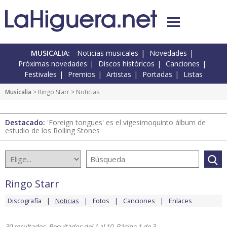
MUSICALIA:
Noticias musicales
Novedades
Próximas novedades
Discos históricos
Canciones
Festivales
Premios
Artistas
Portadas
Listas
Musicalia
>
Ringo Starr
> Noticias
Destacado:
'Foreign tongues' es el vigesimoquinto álbum de
estudio de los Rolling Stones
Ringo Starr
Discografía
Noticias
Fotos
Canciones
Enlaces
30 resultados. Resultados del 1 al 10. Página 1 de 3