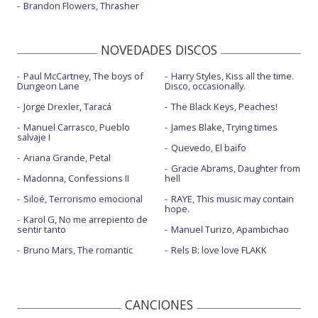
Brandon Flowers, Thrasher
NOVEDADES DISCOS
Paul McCartney, The boys of
Harry Styles, Kiss all the time.
Dungeon Lane
Disco, occasionally.
Jorge Drexler, Taracá
The Black Keys, Peaches!
Manuel Carrasco, Pueblo
James Blake, Trying times
salvaje I
Quevedo, El baifo
Ariana Grande, Petal
Gracie Abrams, Daughter from
Madonna, Confessions II
hell
Siloé, Terrorismo emocional
RAYE, This music may contain
hope.
Karol G, No me arrepiento de
sentir tanto
Manuel Turizo, Apambichao
Bruno Mars, The romantic
Rels B: love love FLAKK
CANCIONES