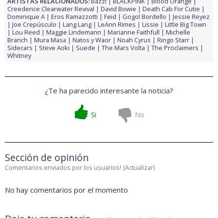
ARTISTAS RELACIONADOS:
Bazzi
BLACKPINK
Blood Orange
Creedence Clearwater Revival
David Bowie
Death Cab For Cutie
Dominique A
Eros Ramazzotti
Feid
Gogol Bordello
Jessie Reyez
Joe Crepúsculo
Lang Lang
LeAnn Rimes
Lissie
Little Big Town
Lou Reed
Maggie Lindemann
Marianne Faithfull
Michelle
Branch
Mura Masa
Natos y Waor
Noah Cyrus
Ringo Starr
Sidecars
Steve Aoki
Suede
The Mars Volta
The Proclaimers
Whitney
¿Te ha parecido interesante la noticia?
Si
No
Sección de opinión
Comentarios enviados por los usuarios!
(
Actualizar
)
No hay comentarios por el momento