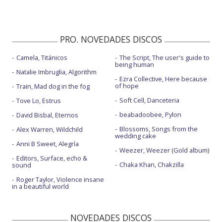
PRO. NOVEDADES DISCOS
Camela, Titánicos
The Script, The user's guide to
being human
Natalie Imbruglia, Algorithm
Ezra Collective, Here because
of hope
Train, Mad dog in the fog
Soft Cell, Danceteria
Tove Lo, Estrus
beabadoobee, Pylon
David Bisbal, Eternos
Blossoms, Songs from the
Alex Warren, Wildchild
wedding cake
Anni B Sweet, Alegría
Weezer, Weezer (Gold album)
Editors, Surface, echo &
Chaka Khan, Chakzilla
sound
Roger Taylor, Violence insane
in a beautiful world
NOVEDADES DISCOS