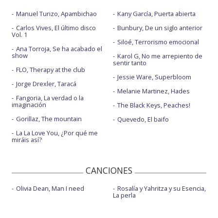
Manuel Turizo, Apambichao
Kany García, Puerta abierta
Carlos Vives, El último disco
Bunbury, De un siglo anterior
Vol. 1
Siloé, Terrorismo emocional
Ana Torroja, Se ha acabado el
show
Karol G, No me arrepiento de
sentir tanto
FLO, Therapy at the club
Jessie Ware, Superbloom
Jorge Drexler, Taracá
Melanie Martinez, Hades
Fangoria, La verdad o la
imaginación
The Black Keys, Peaches!
Gorillaz, The mountain
Quevedo, El baifo
La La Love You, ¿Por qué me
miráis así?
CANCIONES
Olivia Dean, Man I need
Rosalía y Yahritza y su Esencia,
La perla