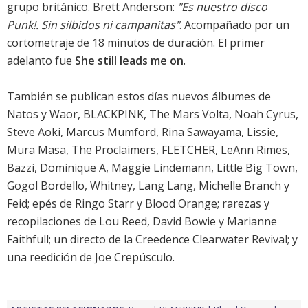
grupo británico. Brett Anderson:
"Es nuestro disco
Punk!. Sin silbidos ni campanitas"
. Acompañado por un
cortometraje de 18 minutos de duración. El primer
adelanto fue
She still leads me on
.
También se publican estos días nuevos álbumes de
Natos y Waor
,
BLACKPINK
,
The Mars Volta
,
Noah Cyrus
,
Steve Aoki
,
Marcus Mumford
,
Rina Sawayama
,
Lissie
,
Mura Masa
,
The Proclaimers
,
FLETCHER
,
LeAnn Rimes
,
Bazzi
,
Dominique A
,
Maggie Lindemann
,
Little Big Town
,
Gogol Bordello
,
Whitney
,
Lang Lang
,
Michelle Branch
y
Feid
; epés de
Ringo Starr
y
Blood Orange
; rarezas y
recopilaciones de
Lou Reed
,
David Bowie
y
Marianne
Faithfull
; un directo de la
Creedence Clearwater Revival
; y
una reedición de
Joe Crepúsculo
.