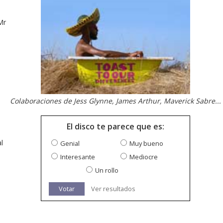
Mr
Colaboraciones de Jess Glynne, James Arthur, Maverick Sabre...
El disco te parece que es:
l
Genial
Muy bueno
Interesante
Mediocre
Un rollo
Votar
Ver resultados