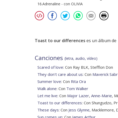
16.Adrenaline - con OLIVIA
Toast to our differences
es un álbum de
Canciones
(letra, audio, vídeo)
Scared of love
: Con Ray BLK, Stefflon Don
They don't care about us
: Con
Maverick Sab
Summer love
: Con
Rita Ora
Walk alone
: Con
Tom Walker
Let me live
: Con
Major Lazer
,
Anne-Marie
, M
Toast to our differences
: Con Shungudzo, Pr
These days
: Con
Jess Glynne
, Macklemore, 
Sun comes up
: Con
James Arthur