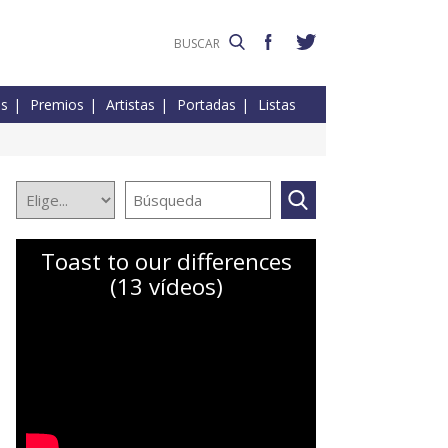
es
Premios
Artistas
Portadas
Listas
Toast to our differences
(13 vídeos)