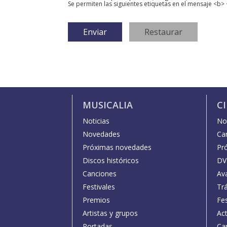
Se permiten las siguientes etiquetas en el mensaje <b> 
MUSICALIA
C
Noticias
Not
Novedades
Car
Próximas novedades
Pr
Discos históricos
DV
Canciones
Av
Festivales
Trá
Premios
Fe
Artistas y grupos
Act
Portadas
Car