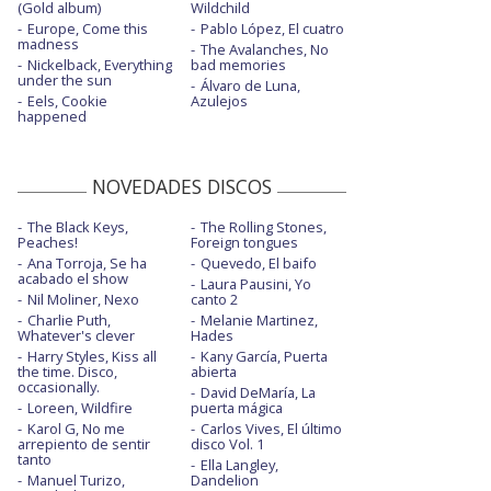
(Gold album)
Wildchild
These days + Jess Glynne, Macklemore y
Europe, Come this
Pablo López, El cuatro
Dan Caplen
madness
The Avalanches, No
Nickelback, Everything
bad memories
Walk alone - con Tom Walker
under the sun
Álvaro de Luna,
Eels, Cookie
Azulejos
Walk alone - con Tom Walker - acústico
happened
Walk alone - con Tom Walker - BBC Radio
1 Live L.
NOVEDADES DISCOS
The Black Keys,
The Rolling Stones,
Peaches!
Foreign tongues
Ana Torroja, Se ha
Quevedo, El baifo
acabado el show
Laura Pausini, Yo
Nil Moliner, Nexo
canto 2
Charlie Puth,
Melanie Martinez,
Whatever's clever
Hades
Harry Styles, Kiss all
Kany García, Puerta
the time. Disco,
abierta
occasionally.
David DeMaría, La
Loreen, Wildfire
puerta mágica
Karol G, No me
Carlos Vives, El último
arrepiento de sentir
disco Vol. 1
tanto
Ella Langley,
Manuel Turizo,
Dandelion