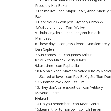
1.Toast to our differences - con Shungudzo,
Protoje y Hak Baker
2.Let me live - con Major Lazer, Anne-Marie y 
Eazi
3.Dark clouds - con Jess Glynne y Chronixx
4.Walk alone - con Tom Walker
5.Thula Ungakhlai - con Ladysmith Black
Mambazo
6.These days - con Jess Glynne, Macklemore y
Dan Caplen
7.Sun comes up - con James Arthur
8.1x1 - con Maleek Berry y RAYE
9.Last time - con Raphaella
10.No pain - con Maverick Sabre y Kojey Radica
11.Scared of love - con Ray BLK y Stefflon Don
12.Summer love - con Rita Ora
13.They don't care about us - con Yebba y
Maverick Sabre
[
deluxe
]
14.Do you remember - con Kevin Garret
15.Leave it for tomorrow - con Elli Ingram