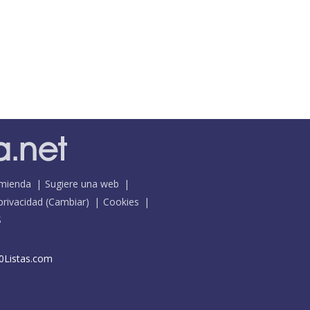
mienda
Sugiere una web
 privacidad
(
Cambiar
)
Cookies
S
0Listas.com