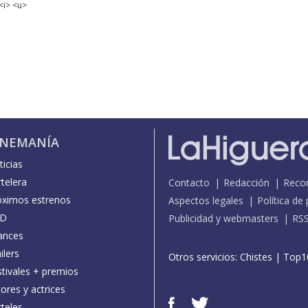
<i> <u>
INEMANÍA
icias
telera
Contacto
Redacción
Reco
óximos estrenos
Aspectos legales
Política de
D
Publicidad y webmasters
RS
ances
ilers
Otros servicios:
Chistes
|
Top1
stivales + premios
ores y actrices
teles