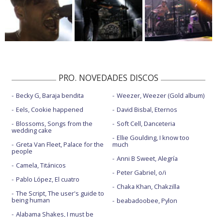
PRO. NOVEDADES DISCOS
Becky G, Baraja bendita
Weezer, Weezer (Gold album)
Eels, Cookie happened
David Bisbal, Eternos
Blossoms, Songs from the
Soft Cell, Danceteria
wedding cake
Ellie Goulding, I know too
Greta Van Fleet, Palace for the
much
people
Anni B Sweet, Alegría
Camela, Titánicos
Peter Gabriel, o/i
Pablo López, El cuatro
Chaka Khan, Chakzilla
The Script, The user's guide to
being human
beabadoobee, Pylon
Alabama Shakes, I must be