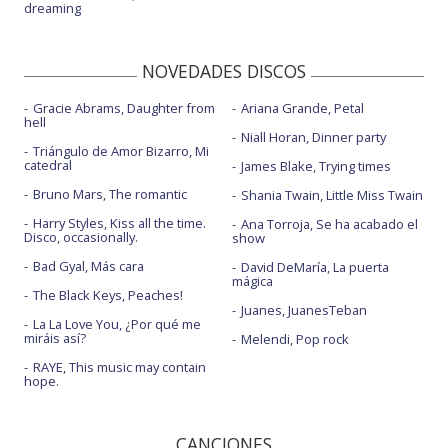
dreaming
NOVEDADES DISCOS
Gracie Abrams, Daughter from
Ariana Grande, Petal
hell
Niall Horan, Dinner party
Triángulo de Amor Bizarro, Mi
catedral
James Blake, Trying times
Bruno Mars, The romantic
Shania Twain, Little Miss Twain
Harry Styles, Kiss all the time.
Ana Torroja, Se ha acabado el
Disco, occasionally.
show
Bad Gyal, Más cara
David DeMaría, La puerta
mágica
The Black Keys, Peaches!
Juanes, JuanesTeban
La La Love You, ¿Por qué me
miráis así?
Melendi, Pop rock
RAYE, This music may contain
hope.
CANCIONES