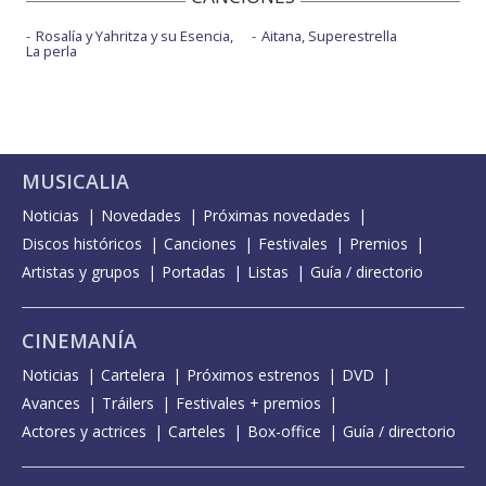
Rosalía y Yahritza y su Esencia,
Aitana, Superestrella
La perla
MUSICALIA
Noticias
Novedades
Próximas novedades
Discos históricos
Canciones
Festivales
Premios
Artistas y grupos
Portadas
Listas
Guía / directorio
CINEMANÍA
Noticias
Cartelera
Próximos estrenos
DVD
Avances
Tráilers
Festivales + premios
Actores y actrices
Carteles
Box-office
Guía / directorio