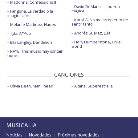
Madonna, Confessions II
David DeMaría, La puerta
mágica
Fangoria, La verdad o la
imaginación
Karol G, No me arrepiento de
sentir tanto
Melanie Martinez, Hades
Andrés Suárez, Lúa
Tyla, A*Pop
Holly Humberstone, Cruel
Ella Langley, Dandelion
world
RAYE, This music may contain
hope.
CANCIONES
Olivia Dean, Man I need
Aitana, Superestrella
MUSICALIA
Noticias
Novedades
Próximas novedades