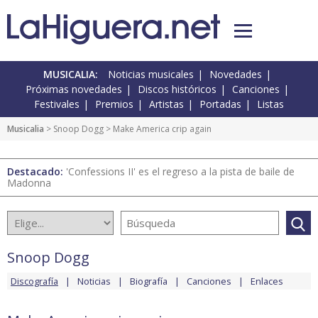
MUSICALIA:
Noticias musicales
Novedades
Próximas novedades
Discos históricos
Canciones
Festivales
Premios
Artistas
Portadas
Listas
Musicalia
>
Snoop Dogg
> Make America crip again
Destacado:
'Confessions II' es el regreso a la pista de baile de
Madonna
Snoop Dogg
Discografía
Noticias
Biografía
Canciones
Enlaces