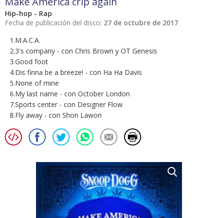
Make America crip again
Hip-hop - Rap
Fecha de publicación del disco:
27 de octubre de 2017
1.M.A.C.A.
2.3's company - con Chris Brown y OT Genesis
3.Good foot
4.Dis finna be a breeze! - con Ha Ha Davis
5.None of mine
6.My last name - con October London
7.Sports center - con Designer Flow
8.Fly away - con Shon Lawon