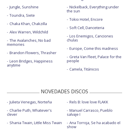
Jungle, Sunshine
Nickelback, Everything under
the sun
Toundra, Siete
Tokio Hotel, Encore
Chaka Khan, Chakzilla
Soft Cell, Danceteria
Alex Warren, Wildchild
Los Enemigos, Canciones
chulas
The Avalanches, No bad
memories
Europe, Come this madness
Brandon Flowers, Thrasher
Greta Van Fleet, Palace for the
people
Leon Bridges, Happiness
anytime
Camela, Titánicos
NOVEDADES DISCOS
Julieta Venegas, Norteña
Rels B: love love FLAKK
Charlie Puth, Whatever's
Manuel Carrasco, Pueblo
clever
salvaje I
Shania Twain, Little Miss Twain
Ana Torroja, Se ha acabado el
show