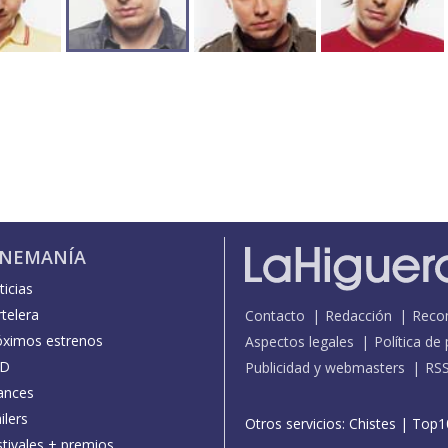
INEMANÍA
icias
telera
Contacto
Redacción
Reco
óximos estrenos
Aspectos legales
Política de
D
Publicidad y webmasters
RS
ances
ilers
Otros servicios:
Chistes
|
Top1
stivales + premios