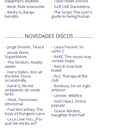
Happiness anytime
Tokio Hotel, Encore
Beck, Ride lonesome
Soft Cell, Danceteria
Becky G, Baraja
The Script, The user's
bendita
guide to being human
NOVEDADES DISCOS
Jorge Drexler, Taracá
Laura Pausini, Yo
canto 2
Jessie Ware,
Superbloom
RAYE, This music may
contain hope.
The Strokes, Reality
awaits
Rels B: love love
FLAKK
Harry Styles, Kiss all
the time. Disco,
FLO, Therapy at the
occasionally.
club
Karol G, No me
Bunbury, De un siglo
arrepiento de sentir
anterior
tanto
Loreen, Wildfire
Siloé, Terrorismo
Xoel López, Oniria
emocional
popular
Paul McCartney, The
Gracie Abrams,
boys of Dungeon Lane
Daughter from hell
La La Love You, ¿Por
qué me miráis así?