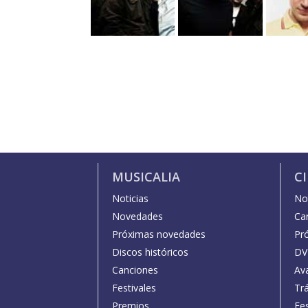
MUSICALIA
C
Noticias
Not
Novedades
Car
Próximas novedades
Pr
Discos históricos
DV
Canciones
Av
Festivales
Trá
Premios
Fe