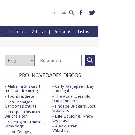
es
Premios
Artistas
Portadas
Listas
PRO. NOVEDADES DISCOS
Alabama Shakes, I
Carly Rae Jepsen, Day
must be dreaming
and night
Toundra, Siete
The Avalanches, No
bad memories
Los Enemigos,
Canciones chulas
Phoebe Bridgers, Lost
weekend
Interpol, This mirror
weighs a ton
Ellie Goulding, I know
too much
Nothing but Thieves,
Stray dogs
Alex Warren,
Wildchild
Leon Bridges,