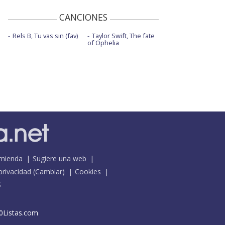
CANCIONES
Rels B, Tu vas sin (fav)
Taylor Swift, The fate
of Ophelia
mienda
Sugiere una web
 privacidad
(
Cambiar
)
Cookies
S
0Listas.com