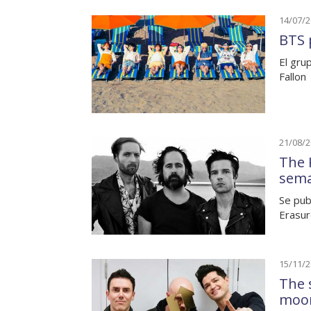
14/07/
BTS 
El gru
Fallon
21/08/
The 
sem
Se pub
Erasur
15/11/
The 
moo