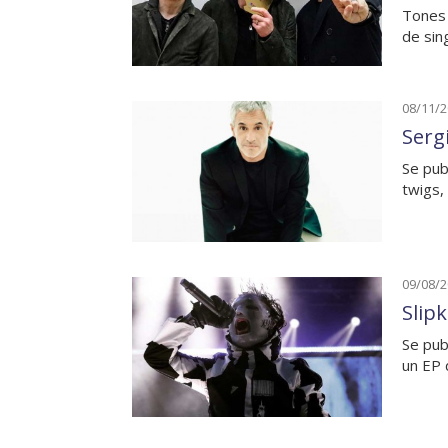
Tones 
de sin
08/11/
Serg
Se pub
twigs,
09/08/
Slip
Se pub
un EP 