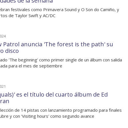
dades de la semana
ebran festivales como Primavera Sound y O Son do Camiño, y
rtos de Taylor Swift y AC/DC
2024
 Patrol anuncia 'The forest is the path' su
o disco
ado 'The beginning' como primer single de un álbum con salida
icada para el mes de septiembre
2021
quals)' es el título del cuarto álbum de Ed
ran
lección de 14 pistas con lanzamiento programado para finales
ubre y con 'Visiting hours' como segundo avance