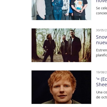
nove
Se cel
concie
30/05/
Snow
nuev
Estren
planif
19/08/
'= (E
Shee
Una co
de oct