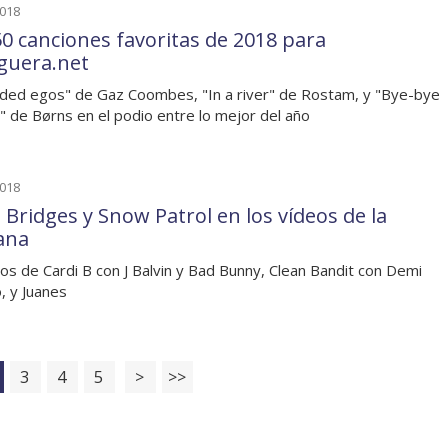
2018
50 canciones favoritas de 2018 para
guera.net
ed egos" de Gaz Coombes, "In a river" de Rostam, y "Bye-bye
g" de Børns en el podio entre lo mejor del año
2018
 Bridges y Snow Patrol en los vídeos de la
ana
os de Cardi B con J Balvin y Bad Bunny, Clean Bandit con Demi
, y Juanes
3
4
5
>
>>