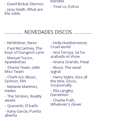
bendita
David Bisbal, Eternos
Tove Lo, Estrus
Jorja Smith, What are
the odds
NOVEDADES DISCOS
Nil Moliner, Nexo
Holly Humberstone,
Cruel world
Paul McCartney, The
boys of Dungeon Lane
Ana Torroja, Se ha
acabado el show
Manuel Turizo,
Apambichao
Ariana Grande, Petal
Shania Twain, Little
Muse, The wow!
Miss Twain
signal
Charli xcx, Music,
Harry Styles, Kiss all
fashion, film
the time. Disco,
occasionally.
Melanie Martinez,
Hades
Ella Langley,
Dandelion
The Strokes, Reality
awaits
Charlie Puth,
Whatever's clever
Quevedo, El baifo
Kany García, Puerta
abierta