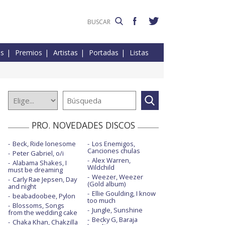
es
Premios
Artistas
Portadas
Listas
PRO. NOVEDADES DISCOS
Beck, Ride lonesome
Los Enemigos,
Canciones chulas
Peter Gabriel, o/i
Alex Warren,
Alabama Shakes, I
Wildchild
must be dreaming
Weezer, Weezer
Carly Rae Jepsen, Day
(Gold album)
and night
Ellie Goulding, I know
beabadoobee, Pylon
too much
Blossoms, Songs
Jungle, Sunshine
from the wedding cake
Becky G, Baraja
Chaka Khan, Chakzilla