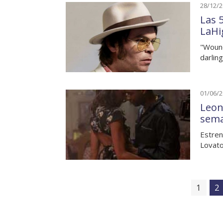
28/12/
Las 
LaHi
"Wound
darlin
01/06/
Leon
sem
Estren
Lovato
1
2