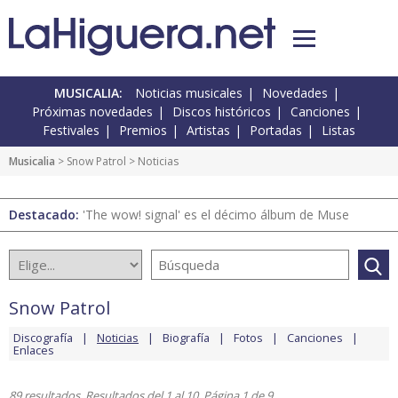
MUSICALIA:
Noticias musicales
Novedades
Próximas novedades
Discos históricos
Canciones
Festivales
Premios
Artistas
Portadas
Listas
Musicalia
>
Snow Patrol
> Noticias
Destacado:
'The wow! signal' es el décimo álbum de Muse
Snow Patrol
Discografía
Noticias
Biografía
Fotos
Canciones
Enlaces
89 resultados. Resultados del 1 al 10. Página 1 de 9