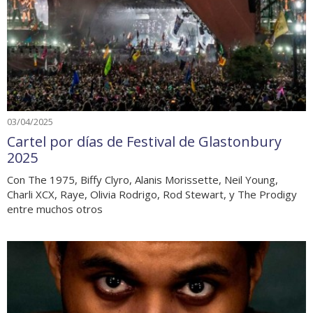
03/04/2025
Cartel por días de Festival de Glastonbury
2025
Con The 1975, Biffy Clyro, Alanis Morissette, Neil Young,
Charli XCX, Raye, Olivia Rodrigo, Rod Stewart, y The Prodigy
entre muchos otros