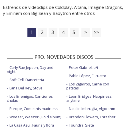
Estrenos de videoclips de Coldplay, Aitana, Imagine Dragons,
y Eminem con Big Sean y Babytron entre otros
1
2
3
4
5
>
>>
PRO. NOVEDADES DISCOS
Carly Rae Jepsen, Day and
Peter Gabriel, o/i
night
Pablo López, El cuatro
Soft Cell, Danceteria
Los Zigarros, Carne con
Lana Del Rey, Stove
patatas
Los Enemigos, Canciones
Leon Bridges, Happiness
chulas
anytime
Europe, Come this madness
Natalie Imbruglia, Algorithm
Weezer, Weezer (Gold album)
Brandon Flowers, Thrasher
La Casa Azul, Fauna y flora
Toundra, Siete