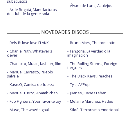
subacuática
Álvaro de Luna, Azulejos
Arde Bogotá, Manufacturas
del club de la gente sola
NOVEDADES DISCOS
Rels B: love love FLAKK
Bruno Mars, The romantic
Charlie Puth, Whatever's
Fangoria, La verdad o la
clever
imaginación
Charli xcx, Music, fashion, film
The Rolling Stones, Foreign
tongues
Manuel Carrasco, Pueblo
salvaje I
The Black Keys, Peaches!
Kase.O, Camisa de fuerza
Tyla, A*Pop
Manuel Turizo, Apambichao
Juanes, JuanesTeban
Foo Fighters, Your favorite toy
Melanie Martinez, Hades
Muse, The wow! signal
Siloé, Terrorismo emocional