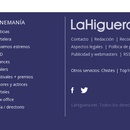
INEMANÍA
icias
telera
Contacto
Redacción
Reco
óximos estrenos
Aspectos legales
Política de
D
Publicidad y webmasters
RS
ances
ilers
Otros servicios:
Chistes
|
Top1
stivales + premios
ores y actrices
teles
x-office
LaHiguera.net. Todos los dere
a / directorio