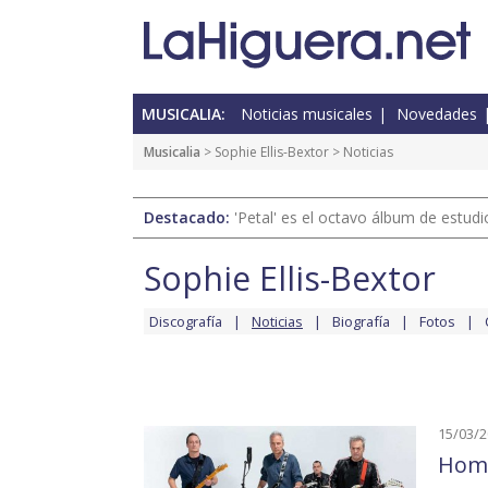
MUSICALIA:
Noticias musicales
Novedades
Musicalia
>
Sophie Ellis-Bextor
> Noticias
Destacado:
'Petal' es el octavo álbum de estud
Sophie Ellis-Bextor
Discografía
Noticias
Biografía
Fotos
15/03/
Homb