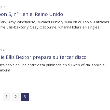
2007
on 5, nº1 en el Reino Unido
 Park, Amy Winehouse, Michael Buble y Mika en el Top 5. Entradas
hie Ellis-bextor y Ozzy Osbourne. Rihanna lidera en singles
2006
ie Ellis Bextor prepara su tercer disco
ista habla en una entrevista publicada en su web oficial sobre su
 álbum
1
2
3