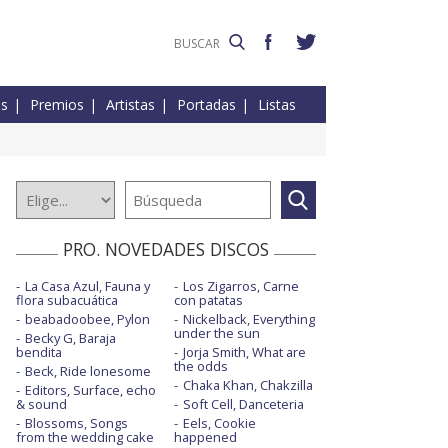
es
Premios
Artistas
Portadas
Listas
PRO. NOVEDADES DISCOS
La Casa Azul, Fauna y
Los Zigarros, Carne
flora subacuática
con patatas
beabadoobee, Pylon
Nickelback, Everything
under the sun
Becky G, Baraja
bendita
Jorja Smith, What are
the odds
Beck, Ride lonesome
Chaka Khan, Chakzilla
Editors, Surface, echo
& sound
Soft Cell, Danceteria
Blossoms, Songs
Eels, Cookie
from the wedding cake
happened