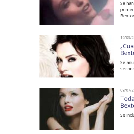
Se han
primer
Bexto
19/03/
¿Cual
Bext
Se anu
second
09/07/
Toda
Bext
Se incl