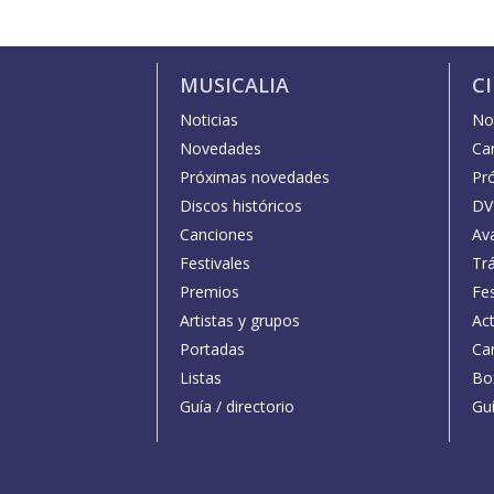
MUSICALIA
C
Noticias
Not
Novedades
Car
Próximas novedades
Pr
Discos históricos
DV
Canciones
Av
Festivales
Trá
Premios
Fe
Artistas y grupos
Act
Portadas
Car
Listas
Bo
Guía / directorio
Guí