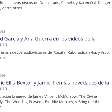
lican nuevos discos de Despistaos, Camela, y Karen O & Danger
 entre otros
2018
ed García y Ana Guerra en los vídeos de la
ana
renan nuevos audiovisuales de Rosalía, Kakkmaddafakka, y Arco,
otros
2016
ie Ellis-Bextor y Jamie T en las novedades de la
ana
culación lo nuevo de James Vincent McMorrow, The Divine
, The Wedding Present, Freddie Mercury, y Bring me the
n