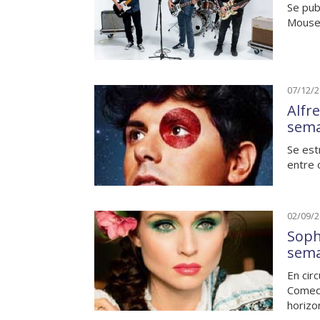
Se pub
Mouse,
07/12/
Alfr
sem
Se est
entre 
02/09/
Soph
sem
En cir
Comedy
horizo