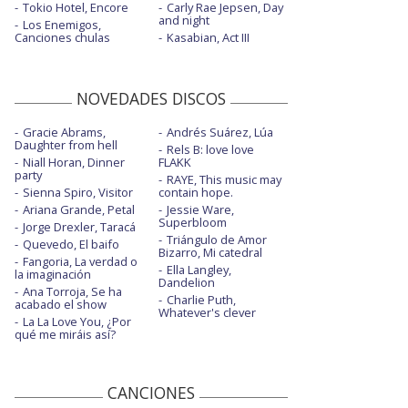
Tokio Hotel, Encore
Carly Rae Jepsen, Day
and night
Los Enemigos,
Canciones chulas
Kasabian, Act III
NOVEDADES DISCOS
Gracie Abrams,
Andrés Suárez, Lúa
Daughter from hell
Rels B: love love
Niall Horan, Dinner
FLAKK
party
RAYE, This music may
Sienna Spiro, Visitor
contain hope.
Ariana Grande, Petal
Jessie Ware,
Superbloom
Jorge Drexler, Taracá
Triángulo de Amor
Quevedo, El baifo
Bizarro, Mi catedral
Fangoria, La verdad o
Ella Langley,
la imaginación
Dandelion
Ana Torroja, Se ha
Charlie Puth,
acabado el show
Whatever's clever
La La Love You, ¿Por
qué me miráis así?
CANCIONES