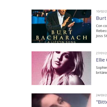
10/02/
Burt
Con co
Rebecc
Joss S
27/01/
Elli
Sophie
britán
24/03/
"Bitt