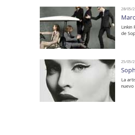
28/05/
Maro
Linkin
de Sop
25/05/
Soph
La art
nuevo