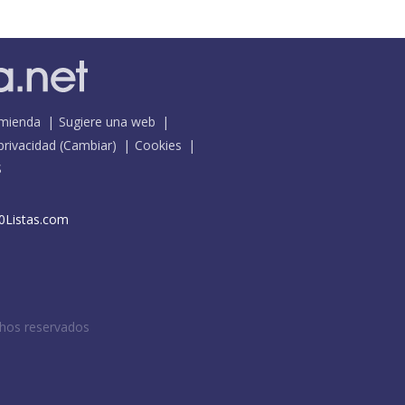
mienda
Sugiere una web
 privacidad
(
Cambiar
)
Cookies
S
0Listas.com
chos reservados