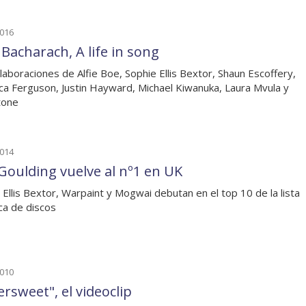
2016
 Bacharach, A life in song
laboraciones de Alfie Boe, Sophie Ellis Bextor, Shaun Escoffery,
a Ferguson, Justin Hayward, Michael Kiwanuka, Laura Mvula y
tone
2014
e Goulding vuelve al nº1 en UK
 Ellis Bextor, Warpaint y Mogwai debutan en el top 10 de la lista
ica de discos
2010
ersweet", el videoclip