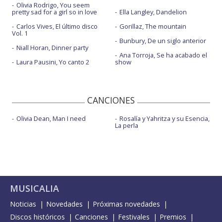
Olivia Rodrigo, You seem
pretty sad for a girl so in love
Ella Langley, Dandelion
Carlos Vives, El último disco
Gorillaz, The mountain
Vol. 1
Bunbury, De un siglo anterior
Niall Horan, Dinner party
Ana Torroja, Se ha acabado el
Laura Pausini, Yo canto 2
show
CANCIONES
Olivia Dean, Man I need
Rosalía y Yahritza y su Esencia,
La perla
MUSICALIA
Noticias
Novedades
Próximas novedades
Discos históricos
Canciones
Festivales
Premios