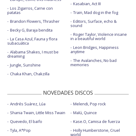
Kasabian, Act III
Los Zigarros, Carne con
patatas
Train, Mad dog in the fog
Brandon Flowers, Thrasher
Editors, Surface, echo &
sound
Becky G, Baraja bendita
Roger Taylor, Violence insane
in a beautiful world
La Casa Azul, Fauna y flora
subacuática
Leon Bridges, Happiness
anytime
Alabama Shakes, I must be
dreaming
The Avalanches, No bad
memories
Jungle, Sunshine
Chaka Khan, Chakzilla
NOVEDADES DISCOS
Andrés Suárez, Lúa
Melendi, Pop rock
Shania Twain, Little Miss Twain
Malú, Quince
Quevedo, El baifo
Kase.O, Camisa de fuerza
Tyla, A*Pop
Holly Humberstone, Cruel
world