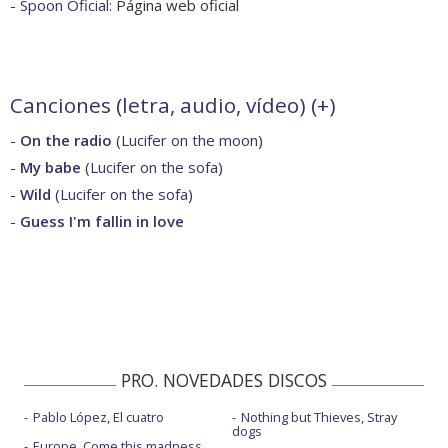
-
Spoon Oficial
: Página web oficial
Canciones (letra, audio, vídeo) (
+
)
-
On the radio
(
Lucifer on the moon
)
-
My babe
(
Lucifer on the sofa
)
-
Wild
(
Lucifer on the sofa
)
-
Guess I'm fallin in love
PRO. NOVEDADES DISCOS
Pablo López, El cuatro
Nothing but Thieves, Stray
dogs
Europe, Come this madness