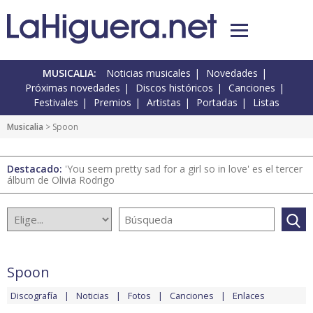
MUSICALIA:
Noticias musicales
Novedades
Próximas novedades
Discos históricos
Canciones
Festivales
Premios
Artistas
Portadas
Listas
Musicalia
> Spoon
Destacado:
'You seem pretty sad for a girl so in love' es el tercer
álbum de Olivia Rodrigo
Spoon
Discografía
Noticias
Fotos
Canciones
Enlaces