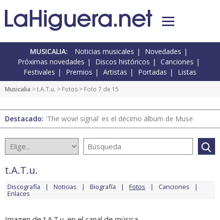
MUSICALIA:
Noticias musicales
Novedades
Próximas novedades
Discos históricos
Canciones
Festivales
Premios
Artistas
Portadas
Listas
Musicalia
>
t.A.T.u.
>
Fotos
> Foto 7 de 15
Destacado:
'The wow! signal' es el décimo álbum de Muse
t.A.T.u.
Discografía
Noticias
Biografía
Fotos
Canciones
Enlaces
Imagen de t.A.T.u. en el canal de música.