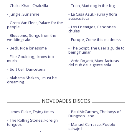
Chaka Khan, Chakzilla
Train, Mad dog in the fog
Jungle, Sunshine
La Casa Azul, Fauna y flora
subacuática
Greta Van Fleet, Palace for the
people
Los Enemigos, Canciones
chulas
Blossoms, Songs from the
wedding cake
Europe, Come this madness
Beck, Ride lonesome
The Script, The user's guide to
being human
Ellie Goulding, I know too
much
Arde Bogotá, Manufacturas
del club de la gente sola
Soft Cell, Danceteria
Alabama Shakes, I must be
dreaming
NOVEDADES DISCOS
James Blake, Trying times
Paul McCartney, The boys of
Dungeon Lane
The Rolling Stones, Foreign
tongues
Manuel Carrasco, Pueblo
salvaje I