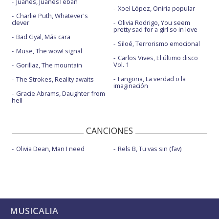
Juanes, JuanesTeban
Xoel López, Oniria popular
Charlie Puth, Whatever's
clever
Olivia Rodrigo, You seem
pretty sad for a girl so in love
Bad Gyal, Más cara
Siloé, Terrorismo emocional
Muse, The wow! signal
Carlos Vives, El último disco
Vol. 1
Gorillaz, The mountain
Fangoria, La verdad o la
The Strokes, Reality awaits
imaginación
Gracie Abrams, Daughter from
hell
CANCIONES
Olivia Dean, Man I need
Rels B, Tu vas sin (fav)
MUSICALIA