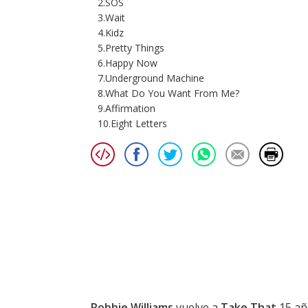
2.SOS
3.Wait
4.Kidz
5.Pretty Things
6.Happy Now
7.Underground Machine
8.What Do You Want From Me?
9.Affirmation
10.Eight Letters
Robbie Williams
vuelve a
Take That
15 añ