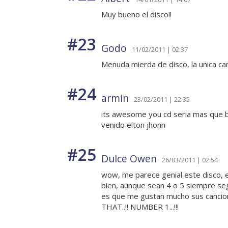
Muy bueno el disco!!
#23
Godo
11/02/2011 | 02:37
Menuda mierda de disco, la unica ca
#24
armin
23/02/2011 | 22:35
its awesome you cd seria mas que b
venido elton jhonn
#25
Dulce Owen
26/03/2011 | 02:54
wow, me parece genial este disco, 
bien, aunque sean 4 o 5 siempre seg
es que me gustan mucho sus cancion
THAT..!! NUMBER 1...!!!