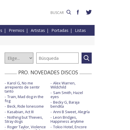
es
Premios
Artistas
Portadas
Listas
PRO. NOVEDADES DISCOS
Karol G, No me
Alex Warren,
arrepiento de sentir
Wildchild
tanto
Sam Smith, Hazel
Train, Mad dog in the
eyes
fog
Becky G, Baraja
Beck, Ride lonesome
bendita
Kasabian, Act III
Anni B Sweet, Alegría
Nothing but Thieves,
Leon Bridges,
Stray dogs
Happiness anytime
Roger Taylor, Violence
Tokio Hotel, Encore