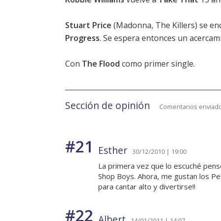
Stuart Price
(Madonna, The Killers) se en
Progress
. Se espera entonces un acercami
Con
The Flood
como primer single.
Sección de opinión
Comentarios enviado
#21
Esther
30/12/2010 | 19:00
La primera vez que lo escuché pens
Shop Boys. Ahora, me gustan los Pet 
para cantar alto y divertirse!!
#22
Albert
14/01/2011 | 14:07