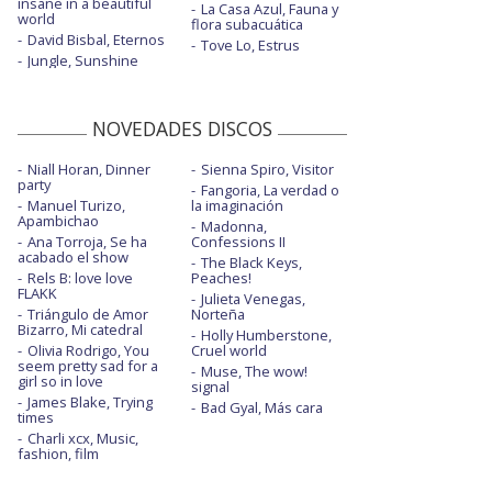
insane in a beautiful
La Casa Azul, Fauna y
world
flora subacuática
David Bisbal, Eternos
Tove Lo, Estrus
Jungle, Sunshine
NOVEDADES DISCOS
Niall Horan, Dinner
Sienna Spiro, Visitor
party
Fangoria, La verdad o
Manuel Turizo,
la imaginación
Apambichao
Madonna,
Ana Torroja, Se ha
Confessions II
acabado el show
The Black Keys,
Rels B: love love
Peaches!
FLAKK
Julieta Venegas,
Triángulo de Amor
Norteña
Bizarro, Mi catedral
Holly Humberstone,
Olivia Rodrigo, You
Cruel world
seem pretty sad for a
Muse, The wow!
girl so in love
signal
James Blake, Trying
Bad Gyal, Más cara
times
Charli xcx, Music,
fashion, film