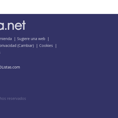
mienda
Sugiere una web
 privacidad
(
Cambiar
)
Cookies
S
0Listas.com
chos reservados