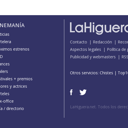
INEMANÍA
icias
telera
Contacto
Redacción
Reco
óximos estrenos
Aspectos legales
Política de
D
Publicidad y webmasters
RS
ances
ilers
Otros servicios:
Chistes
|
Top1
stivales + premios
ores y actrices
teles
x-office
LaHiguera.net. Todos los dere
a / directorio