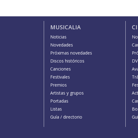
MUSICALIA
C
Noticias
Not
Novedades
Car
Próximas novedades
Pr
Discos históricos
DV
Canciones
Av
Festivales
Trá
Premios
Fe
Artistas y grupos
Act
Portadas
Car
Listas
Bo
Guía / directorio
Guí