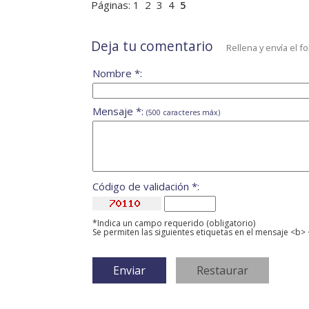
Páginas:
1
2
3
4
5
Deja tu comentario
Rellena y envía el f
Nombre *:
Mensaje *:
(500 caracteres máx)
Código de validación *:
*Indica un campo requerido (obligatorio)
Se permiten las siguientes etiquetas en el mensaje <b> 