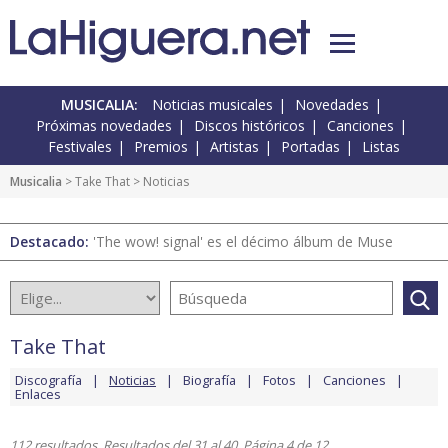
MUSICALIA:
Noticias musicales
Novedades
Próximas novedades
Discos históricos
Canciones
Festivales
Premios
Artistas
Portadas
Listas
Musicalia
>
Take That
> Noticias
Destacado:
'The wow! signal' es el décimo álbum de Muse
Take That
Discografía
Noticias
Biografía
Fotos
Canciones
Enlaces
112 resultados. Resultados del 31 al 40. Página 4 de 12