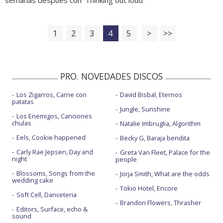
1
2
3
4
5
>
>>
PRO. NOVEDADES DISCOS
Los Zigarros, Carne con
David Bisbal, Eternos
patatas
Jungle, Sunshine
Los Enemigos, Canciones
chulas
Natalie Imbruglia, Algorithm
Eels, Cookie happened
Becky G, Baraja bendita
Carly Rae Jepsen, Day and
Greta Van Fleet, Palace for the
night
people
Blossoms, Songs from the
Jorja Smith, What are the odds
wedding cake
Tokio Hotel, Encore
Soft Cell, Danceteria
Brandon Flowers, Thrasher
Editors, Surface, echo &
sound