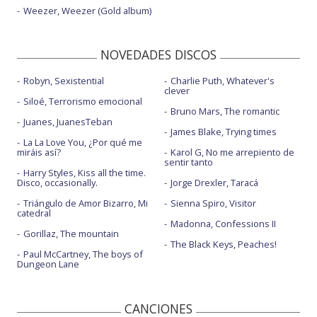
Weezer, Weezer (Gold album)
NOVEDADES DISCOS
Robyn, Sexistential
Charlie Puth, Whatever's
clever
Siloé, Terrorismo emocional
Bruno Mars, The romantic
Juanes, JuanesTeban
James Blake, Trying times
La La Love You, ¿Por qué me
miráis así?
Karol G, No me arrepiento de
sentir tanto
Harry Styles, Kiss all the time.
Disco, occasionally.
Jorge Drexler, Taracá
Triángulo de Amor Bizarro, Mi
Sienna Spiro, Visitor
catedral
Madonna, Confessions II
Gorillaz, The mountain
The Black Keys, Peaches!
Paul McCartney, The boys of
Dungeon Lane
CANCIONES