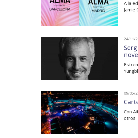
A la e
Jamie 
24/11/
Serg
nove
Estren
Yungbl
09/05/
Carte
Con Ai
otros