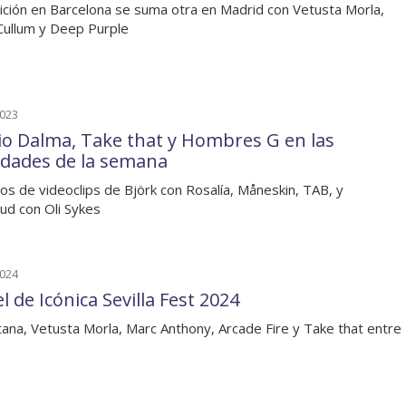
dición en Barcelona se suma otra en Madrid con Vetusta Morla,
Cullum y Deep Purple
2023
io Dalma, Take that y Hombres G en las
dades de la semana
os de videoclips de Björk con Rosalía, Måneskin, TAB, y
ud con Oli Sykes
2024
l de Icónica Sevilla Fest 2024
tana, Vetusta Morla, Marc Anthony, Arcade Fire y Take that entre