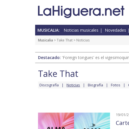
MUSICALIA:
Noticias musicales
Novedades
Musicalia
>
Take That
> Noticias
Destacado:
'Foreign tongues' es el vigesimoqui
Take That
Discografía
Noticias
Biografía
Fotos
19/01/
Cart