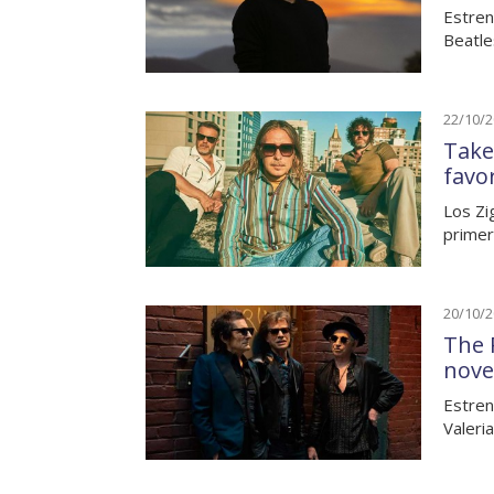
Estren
Beatle
22/10/
Take
favo
Los Zi
primer
20/10/
The 
nove
Estren
Valeri