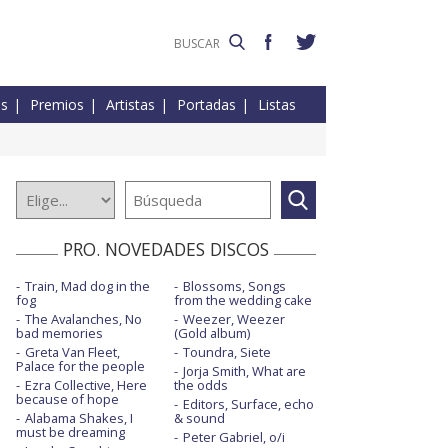
es
Premios
Artistas
Portadas
Listas
PRO. NOVEDADES DISCOS
Train, Mad dog in the
Blossoms, Songs
fog
from the wedding cake
The Avalanches, No
Weezer, Weezer
bad memories
(Gold album)
Greta Van Fleet,
Toundra, Siete
Palace for the people
Jorja Smith, What are
Ezra Collective, Here
the odds
because of hope
Editors, Surface, echo
Alabama Shakes, I
& sound
must be dreaming
Peter Gabriel, o/i