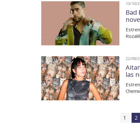
13/10/
Bad 
nove
Estren
Rozalé
22/09/
Aita
las 
Estren
Chemic
1
2