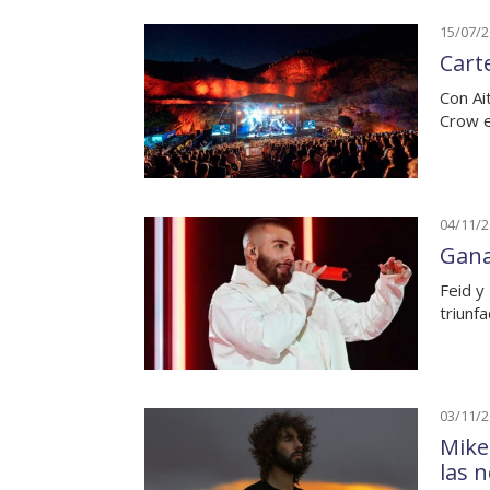
15/07/
Carte
Con Ai
Crow e
04/11/
Gana
Feid y
triunf
03/11/
Mike
las 