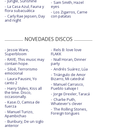
Jungle, Sunshine
Sam Smith, Hazel
La Casa Azul, Fauna y
eyes
flora subacuática
Los Zigarros, Carne
Carly Rae Jepsen, Day
con patatas
and night
NOVEDADES DISCOS
Jessie Ware,
Rels B: love love
Superbloom
FLAKK
RAYE, This music may
Niall Horan, Dinner
contain hope.
party
Siloé, Terrorismo
Andrés Suárez, Lúa
emocional
Triángulo de Amor
Laura Pausini, Yo
Bizarro, Mi catedral
canto 2
Manuel Carrasco,
Harry Styles, Kiss all
Pueblo salvaje I
the time. Disco,
Jorge Drexler, Taracá
occasionally.
Charlie Puth,
Kase.O, Camisa de
Whatever's clever
fuerza
The Rolling Stones,
Manuel Turizo,
Foreign tongues
Apambichao
Bunbury, De un siglo
anterior