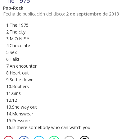
The 1975
Pop-Rock
Fecha de publicación del disco:
2 de septiembre de 2013
1.The 1975
2.The city
3.M.O.N.E.Y.
4.Chocolate
5.Sex
6.Talk!
7.An encounter
8.Heart out
9.Settle down
10.Robbers
11.Girls
12.12
13.She way out
14.Menswear
15.Pressure
16.Is there somebody who can watch you