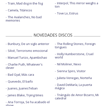
Interpol, This mirror weighs a
Train, Mad dog in the fog
ton
Camela, Titánicos
Tove Lo, Estrus
The Avalanches, No bad
memories
NOVEDADES DISCOS
Bunbury, De un siglo anterior
The Rolling Stones, Foreign
tongues
Siloé, Terrorismo emocional
Holly Humberstone, Cruel
world
Manuel Turizo, Apambichao
Nil Moliner, Nexo
Charlie Puth, Whatever's
clever
Sienna Spiro, Visitor
Bad Gyal, Más cara
Julieta Venegas, Norteña
Quevedo, El baifo
David DeMaría, La puerta
mágica
Juanes, JuanesTeban
Triángulo de Amor Bizarro, Mi
James Blake, Trying times
catedral
Ana Torroja, Se ha acabado el
show