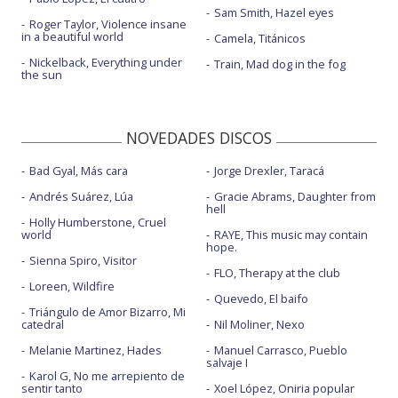
Sam Smith, Hazel eyes
Roger Taylor, Violence insane
in a beautiful world
Camela, Titánicos
Nickelback, Everything under
Train, Mad dog in the fog
the sun
NOVEDADES DISCOS
Bad Gyal, Más cara
Jorge Drexler, Taracá
Andrés Suárez, Lúa
Gracie Abrams, Daughter from
hell
Holly Humberstone, Cruel
world
RAYE, This music may contain
hope.
Sienna Spiro, Visitor
FLO, Therapy at the club
Loreen, Wildfire
Quevedo, El baifo
Triángulo de Amor Bizarro, Mi
catedral
Nil Moliner, Nexo
Melanie Martinez, Hades
Manuel Carrasco, Pueblo
salvaje I
Karol G, No me arrepiento de
sentir tanto
Xoel López, Oniria popular