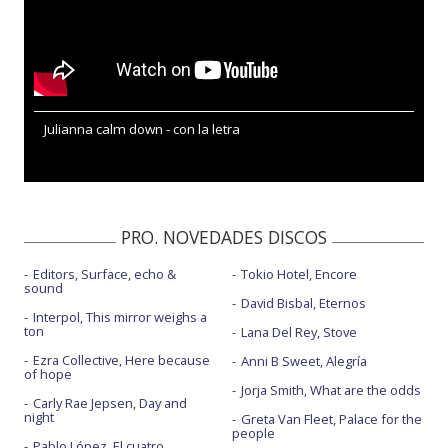
Julianna calm down - con la letra
PRO. NOVEDADES DISCOS
Editors, Surface, echo &
Tokio Hotel, Encore
sound
David Bisbal, Eternos
Interpol, This mirror weighs a
ton
Lana Del Rey, Stove
Ezra Collective, Here because
Anni B Sweet, Alegría
of hope
Jorja Smith, What are the odds
Carly Rae Jepsen, Day and
night
Greta Van Fleet, Palace for the
people
Pablo López, El cuatro