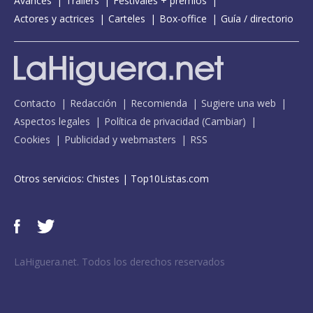
Avances
Tráilers
Festivales + premios
Actores y actrices
Carteles
Box-office
Guía / directorio
Contacto
Redacción
Recomienda
Sugiere una web
Aspectos legales
Política de privacidad
(
Cambiar
)
Cookies
Publicidad y webmasters
RSS
Otros servicios:
Chistes
|
Top10Listas.com
LaHiguera.net. Todos los derechos reservados