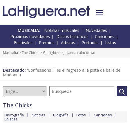
MUSICALIA:
Noticias musicales
Novedades
Próximas novedades
Discos históricos
Canciones
Festivales
Premios
Artistas
Portadas
Listas
Musicalia
>
The Chicks
>
Gaslighter
> Julianna calm down
Destacado:
'Confessions II' es el regreso a la pista de baile de
Madonna
The Chicks
Discografía
Noticias
Biografía
Fotos
Canciones
Enlaces