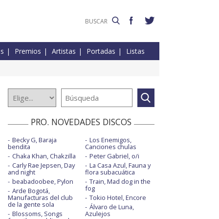
es
Premios
Artistas
Portadas
Listas
PRO. NOVEDADES DISCOS
Becky G, Baraja
Los Enemigos,
bendita
Canciones chulas
Chaka Khan, Chakzilla
Peter Gabriel, o/i
Carly Rae Jepsen, Day
La Casa Azul, Fauna y
and night
flora subacuática
beabadoobee, Pylon
Train, Mad dog in the
fog
Arde Bogotá,
Manufacturas del club
Tokio Hotel, Encore
de la gente sola
Álvaro de Luna,
Blossoms, Songs
Azulejos