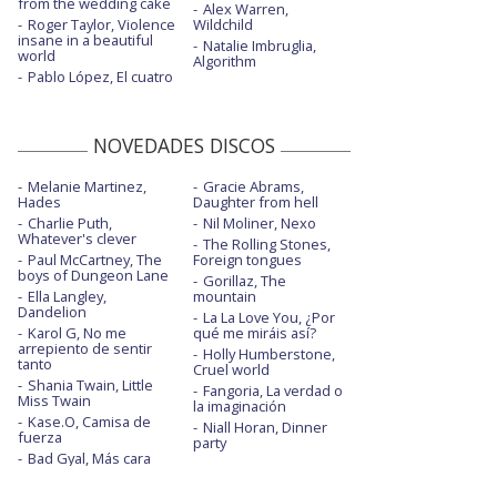
from the wedding cake
Alex Warren,
Roger Taylor, Violence
Wildchild
insane in a beautiful
Natalie Imbruglia,
world
Algorithm
Pablo López, El cuatro
NOVEDADES DISCOS
Melanie Martinez,
Gracie Abrams,
Hades
Daughter from hell
Charlie Puth,
Nil Moliner, Nexo
Whatever's clever
The Rolling Stones,
Paul McCartney, The
Foreign tongues
boys of Dungeon Lane
Gorillaz, The
Ella Langley,
mountain
Dandelion
La La Love You, ¿Por
Karol G, No me
qué me miráis así?
arrepiento de sentir
Holly Humberstone,
tanto
Cruel world
Shania Twain, Little
Fangoria, La verdad o
Miss Twain
la imaginación
Kase.O, Camisa de
Niall Horan, Dinner
fuerza
party
Bad Gyal, Más cara