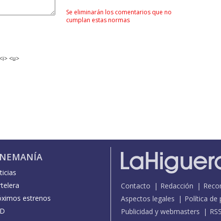
Se eliminarán los comentarios que no
cumplan estas normas
<i> <u>
INEMANÍA
icias
telera
Contacto
Redacción
Reco
óximos estrenos
Aspectos legales
Política de
D
Publicidad y webmasters
RS