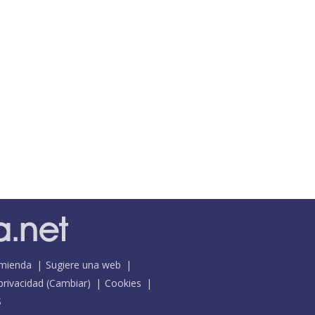
mienda
Sugiere una web
 privacidad
(
Cambiar
)
Cookies
S