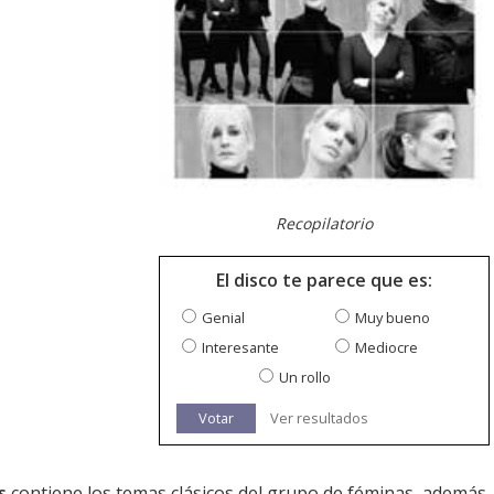
Recopilatorio
El disco te parece que es:
Genial
Muy bueno
Interesante
Mediocre
Un rollo
Votar
Ver resultados
s
contiene los temas clásicos del grupo de féminas, además