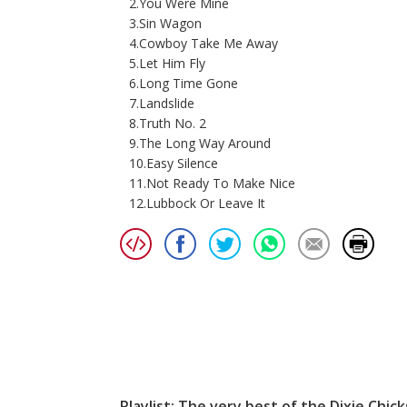
2.You Were Mine
3.Sin Wagon
4.Cowboy Take Me Away
5.Let Him Fly
6.Long Time Gone
7.Landslide
8.Truth No. 2
9.The Long Way Around
10.Easy Silence
11.Not Ready To Make Nice
12.Lubbock Or Leave It
Playlist: The very best of the Dixie Chick