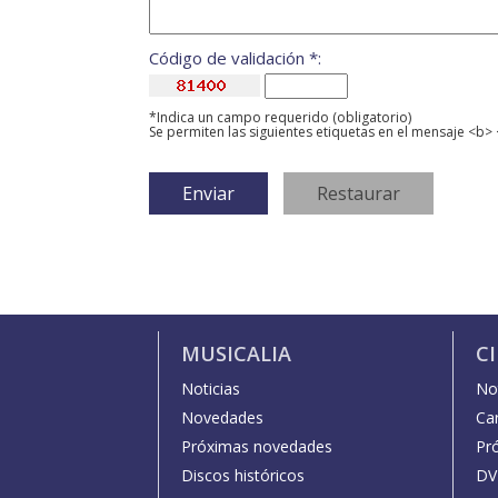
Código de validación *:
*Indica un campo requerido (obligatorio)
Se permiten las siguientes etiquetas en el mensaje <b> 
MUSICALIA
C
Noticias
Not
Novedades
Car
Próximas novedades
Pr
Discos históricos
DV