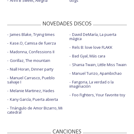
Anni B Sweet, Alegría
dogs
NOVEDADES DISCOS
James Blake, Trying times
David DeMaría, La puerta
mágica
Kase.O, Camisa de fuerza
Rels B: love love FLAKK
Madonna, Confessions II
Bad Gyal, Más cara
Gorillaz, The mountain
Shania Twain, Little Miss Twain
Niall Horan, Dinner party
Manuel Turizo, Apambichao
Manuel Carrasco, Pueblo
salvaje I
Fangoria, La verdad o la
imaginación
Melanie Martinez, Hades
Foo Fighters, Your favorite toy
Kany García, Puerta abierta
Triángulo de Amor Bizarro, Mi
catedral
CANCIONES