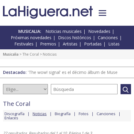
MUSICALIA:
Noticias musicales
Novedades
Próximas novedades
Discos históricos
Canciones
Festivales
Premios
Artistas
Portadas
Listas
Musicalia
>
The Coral
> Noticias
Destacado:
'The wow! signal' es el décimo álbum de Muse
The Coral
Discografía
Noticias
Biografía
Fotos
Canciones
Enlaces
22 resultados. Resultados del 1 al 10. Página 1 de 3