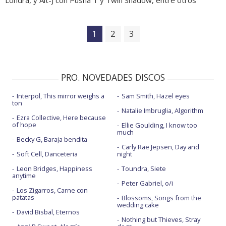
1
2
3
PRO. NOVEDADES DISCOS
Interpol, This mirror weighs a
Sam Smith, Hazel eyes
ton
Natalie Imbruglia, Algorithm
Ezra Collective, Here because
of hope
Ellie Goulding, I know too
much
Becky G, Baraja bendita
Carly Rae Jepsen, Day and
Soft Cell, Danceteria
night
Leon Bridges, Happiness
Toundra, Siete
anytime
Peter Gabriel, o/i
Los Zigarros, Carne con
patatas
Blossoms, Songs from the
wedding cake
David Bisbal, Eternos
Nothing but Thieves, Stray