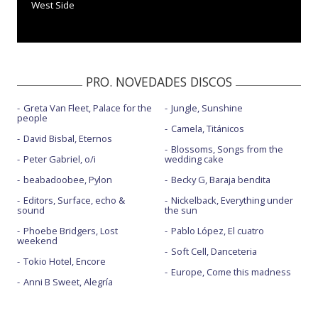
West Side
PRO. NOVEDADES DISCOS
Greta Van Fleet, Palace for the
Jungle, Sunshine
people
Camela, Titánicos
David Bisbal, Eternos
Blossoms, Songs from the
Peter Gabriel, o/i
wedding cake
beabadoobee, Pylon
Becky G, Baraja bendita
Editors, Surface, echo &
Nickelback, Everything under
sound
the sun
Phoebe Bridgers, Lost
Pablo López, El cuatro
weekend
Soft Cell, Danceteria
Tokio Hotel, Encore
Europe, Come this madness
Anni B Sweet, Alegría