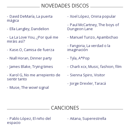
NOVEDADES DISCOS
David DeMaría, La puerta
Xoel López, Oniria popular
mágica
Paul McCartney, The boys of
Ella Langley, Dandelion
Dungeon Lane
La La Love You, ¿Por qué me
Manuel Turizo, Apambichao
miráis así?
Fangoria, La verdad o la
Kase.O, Camisa de fuerza
imaginación
Niall Horan, Dinner party
Tyla, A*Pop
James Blake, Trying times
Charli xcx, Music, fashion, film
Karol G, No me arrepiento de
Sienna Spiro, Visitor
sentir tanto
Jorge Drexler, Taracá
Muse, The wow! signal
CANCIONES
Pablo López, El niño del
Aitana, Superestrella
espacio