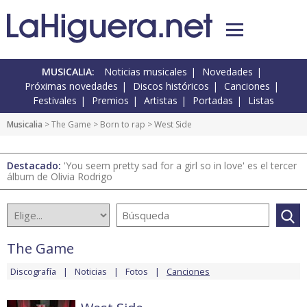
MUSICALIA:
Noticias musicales
Novedades
Próximas novedades
Discos históricos
Canciones
Festivales
Premios
Artistas
Portadas
Listas
Musicalia
>
The Game
>
Born to rap
> West Side
Destacado:
'You seem pretty sad for a girl so in love' es el tercer
álbum de Olivia Rodrigo
The Game
Discografía
Noticias
Fotos
Canciones