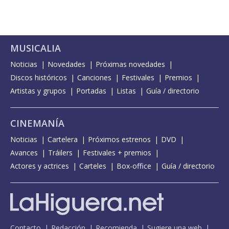
MUSICALIA
Noticias
Novedades
Próximas novedades
Discos históricos
Canciones
Festivales
Premios
Artistas y grupos
Portadas
Listas
Guía / directorio
CINEMANÍA
Noticias
Cartelera
Próximos estrenos
DVD
Avances
Tráilers
Festivales + premios
Actores y actrices
Carteles
Box-office
Guía / directorio
Contacto
Redacción
Recomienda
Sugiere una web