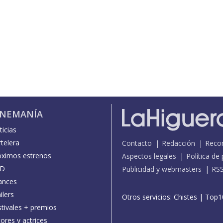
INEMANÍA
icias
telera
Contacto
Redacción
Reco
óximos estrenos
Aspectos legales
Política de
D
Publicidad y webmasters
RS
ances
ilers
Otros servicios:
Chistes
|
Top1
stivales + premios
ores y actrices