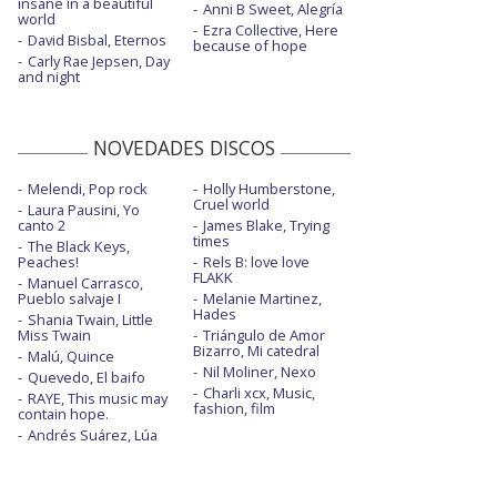
insane in a beautiful
Anni B Sweet, Alegría
world
Ezra Collective, Here
David Bisbal, Eternos
because of hope
Carly Rae Jepsen, Day
and night
NOVEDADES DISCOS
Melendi, Pop rock
Holly Humberstone,
Cruel world
Laura Pausini, Yo
canto 2
James Blake, Trying
times
The Black Keys,
Peaches!
Rels B: love love
FLAKK
Manuel Carrasco,
Pueblo salvaje I
Melanie Martinez,
Hades
Shania Twain, Little
Miss Twain
Triángulo de Amor
Bizarro, Mi catedral
Malú, Quince
Nil Moliner, Nexo
Quevedo, El baifo
Charli xcx, Music,
RAYE, This music may
fashion, film
contain hope.
Andrés Suárez, Lúa