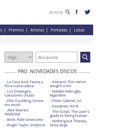
es
Premios
Artistas
Portadas
Listas
PRO. NOVEDADES DISCOS
La Casa Azul, Fauna y
Interpol, This mirror
flora subacuática
weighs a ton
Los Enemigos,
Natalie Imbruglia,
Canciones chulas
Algorithm
Ellie Goulding, I know
Peter Gabriel, o/i
too much
Kasabian, Act III
Alex Warren,
The Script, The user's
Wildchild
guide to being human
Beck, Ride lonesome
Nothing but Thieves,
Roger Taylor, Violence
Stray dogs