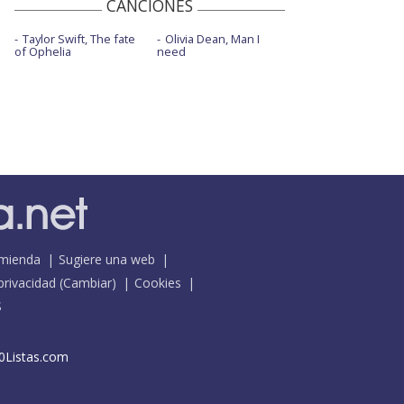
CANCIONES
Taylor Swift, The fate
Olivia Dean, Man I
of Ophelia
need
mienda
Sugiere una web
 privacidad
(
Cambiar
)
Cookies
S
0Listas.com