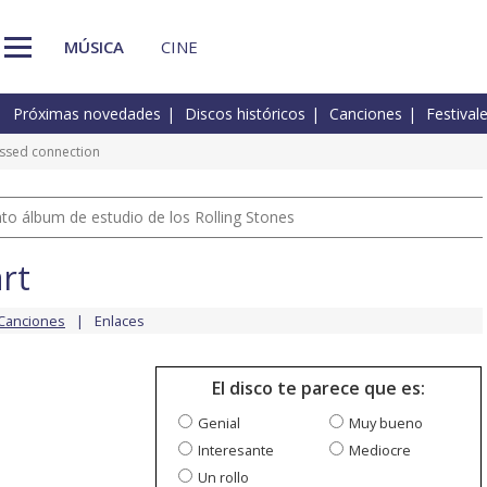
MÚSICA
CINE
Próximas novedades
Discos históricos
Canciones
Festival
ssed connection
nto álbum de estudio de los Rolling Stones
rt
Canciones
Enlaces
El disco te parece que es:
Genial
Muy bueno
Interesante
Mediocre
Un rollo