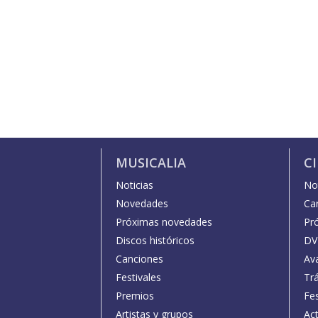
MUSICALIA
C
Noticias
Not
Novedades
Car
Próximas novedades
Pr
Discos históricos
DV
Canciones
Av
Festivales
Trá
Premios
Fe
Artistas y grupos
Act