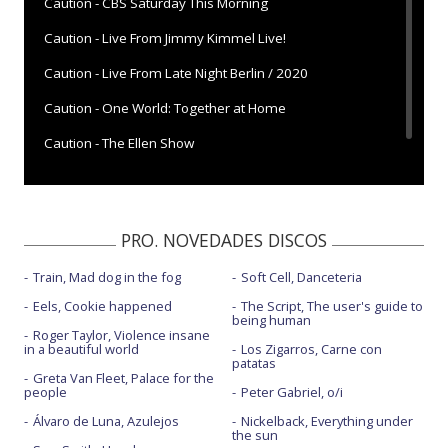
Caution - CBS Saturday This Morning
Caution - Live From Jimmy Kimmel Live!
Caution - Live From Late Night Berlin / 2020
Caution - One World: Together at Home
Caution - The Ellen Show
PRO. NOVEDADES DISCOS
Train, Mad dog in the fog
Soft Cell, Danceteria
Eels, Cookie happened
The Script, The user's guide to
being human
Roger Taylor, Violence insane
in a beautiful world
Los Zigarros, Carne con
patatas
Greta Van Fleet, Palace for the
people
Peter Gabriel, o/i
Álvaro de Luna, Azulejos
Nickelback, Everything under
the sun