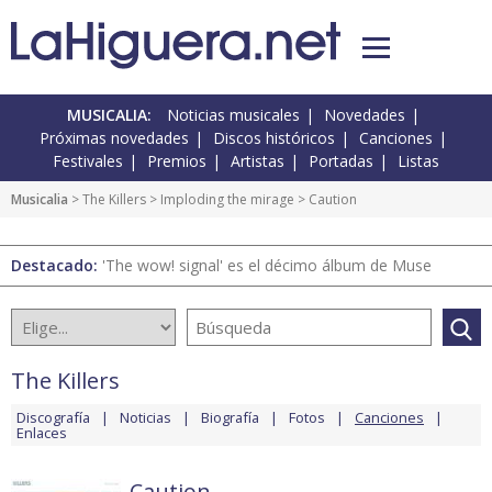
MUSICALIA:
Noticias musicales
Novedades
Próximas novedades
Discos históricos
Canciones
Festivales
Premios
Artistas
Portadas
Listas
Musicalia
>
The Killers
>
Imploding the mirage
> Caution
Destacado:
'The wow! signal' es el décimo álbum de Muse
The Killers
Discografía
Noticias
Biografía
Fotos
Canciones
Enlaces
Caution