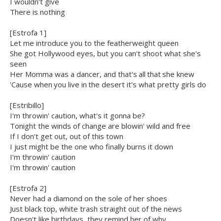
I wouldn't give
There is nothing
[Estrofa 1]
Let me introduce you to the featherweight queen
She got Hollywood eyes, but you can't shoot what she's
seen
Her Momma was a dancer, and that's all that she knew
'Cause when you live in the desert it's what pretty girls do
[Estribillo]
I'm throwin' caution, what's it gonna be?
Tonight the winds of change are blowin' wild and free
If I don't get out, out of this town
I just might be the one who finally burns it down
I'm throwin' caution
I'm throwin' caution
[Estrofa 2]
Never had a diamond on the sole of her shoes
Just black top, white trash straight out of the news
Doesn't like birthdays, they remind her of why