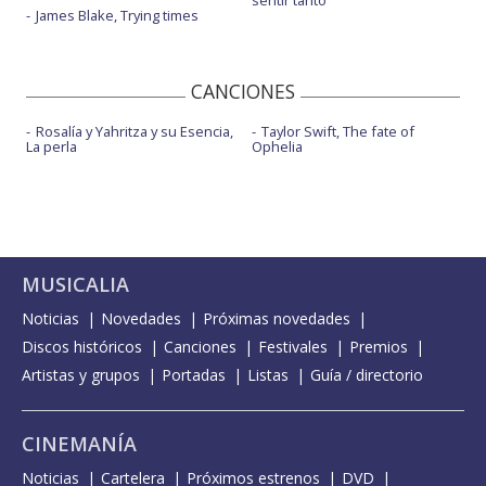
sentir tanto
James Blake, Trying times
CANCIONES
Rosalía y Yahritza y su Esencia,
Taylor Swift, The fate of
La perla
Ophelia
MUSICALIA
Noticias
Novedades
Próximas novedades
Discos históricos
Canciones
Festivales
Premios
Artistas y grupos
Portadas
Listas
Guía / directorio
CINEMANÍA
Noticias
Cartelera
Próximos estrenos
DVD