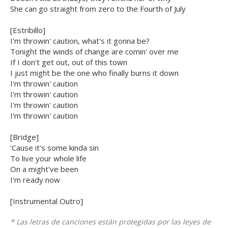
She can go straight from zero to the Fourth of July
[Estribillo]
I'm throwin' caution, what's it gonna be?
Tonight the winds of change are comin' over me
If I don't get out, out of this town
I just might be the one who finally burns it down
I'm throwin' caution
I'm throwin' caution
I'm throwin' caution
I'm throwin' caution
[Bridge]
'Cause it's some kinda sin
To live your whole life
On a might've been
I'm ready now
[Instrumental Outro]
* Las letras de canciones están protegidas por las leyes de