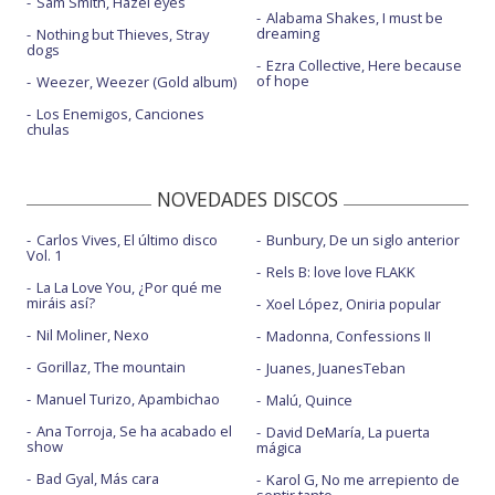
Sam Smith, Hazel eyes
Alabama Shakes, I must be
dreaming
Nothing but Thieves, Stray
dogs
Ezra Collective, Here because
of hope
Weezer, Weezer (Gold album)
Los Enemigos, Canciones
chulas
NOVEDADES DISCOS
Carlos Vives, El último disco
Bunbury, De un siglo anterior
Vol. 1
Rels B: love love FLAKK
La La Love You, ¿Por qué me
miráis así?
Xoel López, Oniria popular
Nil Moliner, Nexo
Madonna, Confessions II
Gorillaz, The mountain
Juanes, JuanesTeban
Manuel Turizo, Apambichao
Malú, Quince
Ana Torroja, Se ha acabado el
David DeMaría, La puerta
show
mágica
Bad Gyal, Más cara
Karol G, No me arrepiento de