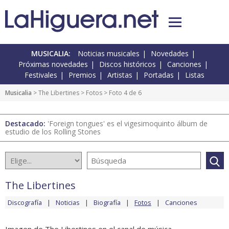
MUSICALIA:
Noticias musicales
Novedades
Próximas novedades
Discos históricos
Canciones
Festivales
Premios
Artistas
Portadas
Listas
Musicalia
>
The Libertines
>
Fotos
> Foto 4 de 6
Destacado:
'Foreign tongues' es el vigesimoquinto álbum de
estudio de los Rolling Stones
The Libertines
Discografía
Noticias
Biografía
Fotos
Canciones