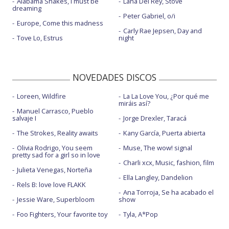
Alabama Shakes, I must be
Lana Del Rey, Stove
dreaming
Peter Gabriel, o/i
Europe, Come this madness
Carly Rae Jepsen, Day and
Tove Lo, Estrus
night
NOVEDADES DISCOS
Loreen, Wildfire
La La Love You, ¿Por qué me
miráis así?
Manuel Carrasco, Pueblo
salvaje I
Jorge Drexler, Taracá
The Strokes, Reality awaits
Kany García, Puerta abierta
Olivia Rodrigo, You seem
Muse, The wow! signal
pretty sad for a girl so in love
Charli xcx, Music, fashion, film
Julieta Venegas, Norteña
Ella Langley, Dandelion
Rels B: love love FLAKK
Ana Torroja, Se ha acabado el
Jessie Ware, Superbloom
show
Foo Fighters, Your favorite toy
Tyla, A*Pop