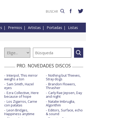
es
Premios
Artistas
Portadas
Listas
PRO. NOVEDADES DISCOS
Interpol, This mirror
Nothing but Thieves,
weighs a ton
Stray dogs
Sam Smith, Hazel
Brandon Flowers,
eyes
Thrasher
Ezra Collective, Here
Carly Rae Jepsen, Day
because of hope
and night
Los Zigarros, Carne
Natalie Imbruglia,
con patatas
Algorithm
Leon Bridges,
Editors, Surface, echo
Happiness anytime
& sound