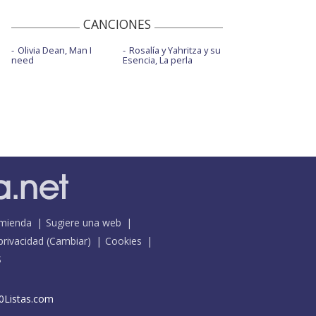
CANCIONES
Olivia Dean, Man I
Rosalía y Yahritza y su
need
Esencia, La perla
mienda
Sugiere una web
 privacidad
(
Cambiar
)
Cookies
S
0Listas.com