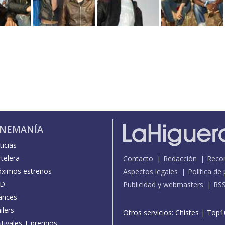
INEMANÍA
icias
telera
Contacto
Redacción
Reco
óximos estrenos
Aspectos legales
Política de
D
Publicidad y webmasters
RS
ances
ilers
Otros servicios:
Chistes
|
Top1
stivales + premios