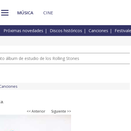
MÚSICA
CINE
Próximas novedades
Discos históricos
Canciones
Festival
nto álbum de estudio de los Rolling Stones
Canciones
a.
<< Anterior
Siguiente >>