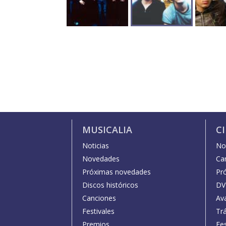
MUSICALIA
C
Noticias
Not
Novedades
Car
Próximas novedades
Pr
Discos históricos
DV
Canciones
Av
Festivales
Trá
Premios
Fe