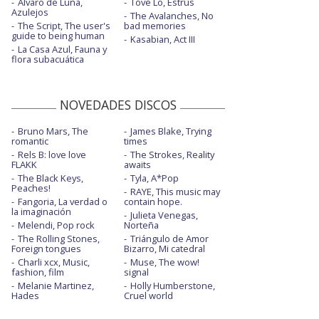
Álvaro de Luna,
Tove Lo, Estrus
Azulejos
The Avalanches, No
The Script, The user's
bad memories
guide to being human
Kasabian, Act III
La Casa Azul, Fauna y
flora subacuática
NOVEDADES DISCOS
Bruno Mars, The
James Blake, Trying
romantic
times
Rels B: love love
The Strokes, Reality
FLAKK
awaits
The Black Keys,
Tyla, A*Pop
Peaches!
RAYE, This music may
Fangoria, La verdad o
contain hope.
la imaginación
Julieta Venegas,
Melendi, Pop rock
Norteña
The Rolling Stones,
Triángulo de Amor
Foreign tongues
Bizarro, Mi catedral
Charli xcx, Music,
Muse, The wow!
fashion, film
signal
Melanie Martinez,
Holly Humberstone,
Hades
Cruel world