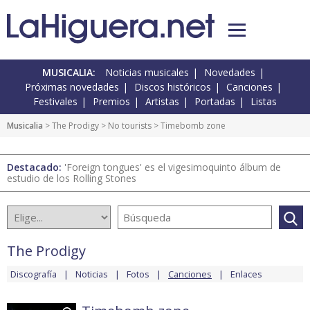
MUSICALIA:
Noticias musicales
Novedades
Próximas novedades
Discos históricos
Canciones
Festivales
Premios
Artistas
Portadas
Listas
Musicalia
>
The Prodigy
>
No tourists
> Timebomb zone
Destacado:
'Foreign tongues' es el vigesimoquinto álbum de
estudio de los Rolling Stones
The Prodigy
Discografía
Noticias
Fotos
Canciones
Enlaces