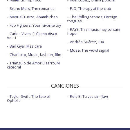
Melendi, Pop rock
Xoel López, Oniria popular
Bruno Mars, The romantic
FLO, Therapy at the club
Manuel Turizo, Apambichao
The Rolling Stones, Foreign
tongues
Foo Fighters, Your favorite toy
RAYE, This music may contain
hope.
Carlos Vives, El último disco
Vol. 1
Andrés Suárez, Lúa
Bad Gyal, Más cara
Muse, The wow! signal
Charli xcx, Music, fashion, film
Triángulo de Amor Bizarro, Mi
catedral
CANCIONES
Taylor Swift, The fate of
Rels B, Tu vas sin (fav)
Ophelia