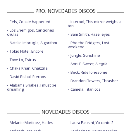
PRO. NOVEDADES DISCOS
Eels, Cookie happened
Interpol, This mirror weighs a
ton
Los Enemigos, Canciones
chulas
Sam Smith, Hazel eyes
Natalie Imbruglia, Algorithm
Phoebe Bridgers, Lost
weekend
Tokio Hotel, Encore
Jungle, Sunshine
Tove Lo, Estrus
Anni B Sweet, Alegría
Chaka Khan, Chakzilla
Beck, Ride lonesome
David Bisbal, Eternos
Brandon Flowers, Thrasher
Alabama Shakes, I must be
dreaming
Camela, Titánicos
NOVEDADES DISCOS
Melanie Martinez, Hades
Laura Pausini, Yo canto 2