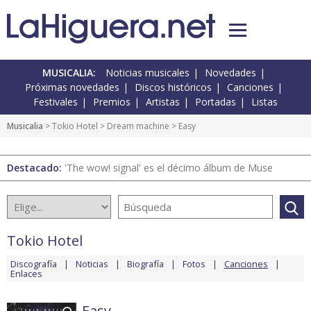
MUSICALIA:
Noticias musicales
Novedades
Próximas novedades
Discos históricos
Canciones
Festivales
Premios
Artistas
Portadas
Listas
Musicalia
>
Tokio Hotel
>
Dream machine
> Easy
Destacado:
'The wow! signal' es el décimo álbum de Muse
Tokio Hotel
Discografía
Noticias
Biografía
Fotos
Canciones
Enlaces
Easy