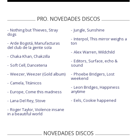
PRO. NOVEDADES DISCOS
Nothing but Thieves, Stray
Jungle, Sunshine
dogs
Interpol, This mirror weighs a
Arde Bogotá, Manufacturas
ton
del club de la gente sola
Alex Warren, Wildchild
Chaka Khan, Chakzilla
Editors, Surface, echo &
Soft Cell, Danceteria
sound
Weezer, Weezer (Gold album)
Phoebe Bridgers, Lost
weekend
Camela, Titánicos
Leon Bridges, Happiness
anytime
Europe, Come this madness
Eels, Cookie happened
Lana Del Rey, Stove
Roger Taylor, Violence insane
in a beautiful world
NOVEDADES DISCOS