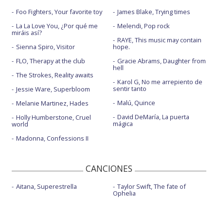
Foo Fighters, Your favorite toy
James Blake, Trying times
La La Love You, ¿Por qué me
Melendi, Pop rock
miráis así?
RAYE, This music may contain
Sienna Spiro, Visitor
hope.
FLO, Therapy at the club
Gracie Abrams, Daughter from
hell
The Strokes, Reality awaits
Karol G, No me arrepiento de
sentir tanto
Jessie Ware, Superbloom
Malú, Quince
Melanie Martinez, Hades
David DeMaría, La puerta
Holly Humberstone, Cruel
mágica
world
Madonna, Confessions II
CANCIONES
Aitana, Superestrella
Taylor Swift, The fate of
Ophelia