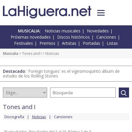
MUSICALIA:
Noticias musicales
Novedades
Próximas novedades
Discos históricos
Canciones
Festivales
Premios
Artistas
Portadas
Listas
Musicalia
>
Tones and I
> Noticias
Destacado:
'Foreign tongues' es el vigesimoquinto álbum de
estudio de los Rolling Stones
Tones and I
Discografía
Noticias
Canciones
26 resultados. Resultados del 1 al 10. Página 1 de 3