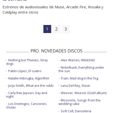
Estrenos de audiovisuales de Muse, Arcade Fire, Rosalía y
Coldplay entre otros
1
2
3
PRO. NOVEDADES DISCOS
Nothing but Thieves, Stray
Alex Warren, Wildchild
dogs
Nickelback, Everything under
Pablo López, El cuatro
the sun
Natalie Imbruglia, Algorithm
Train, Mad dog in the fog
Jorja Smith, What are the odds
Lana Del Rey, Stove
Carly Rae Jepsen, Day and
Weezer, Weezer (Gold album)
night
Blossoms, Songs from the
Los Enemigos, Canciones
wedding cake
chulas
Soft Cell, Danceteria