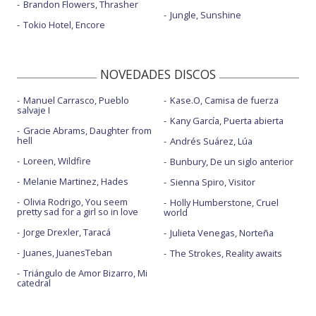
Brandon Flowers, Thrasher
Jungle, Sunshine
Tokio Hotel, Encore
NOVEDADES DISCOS
Manuel Carrasco, Pueblo
Kase.O, Camisa de fuerza
salvaje I
Kany García, Puerta abierta
Gracie Abrams, Daughter from
hell
Andrés Suárez, Lúa
Loreen, Wildfire
Bunbury, De un siglo anterior
Melanie Martinez, Hades
Sienna Spiro, Visitor
Olivia Rodrigo, You seem
Holly Humberstone, Cruel
pretty sad for a girl so in love
world
Jorge Drexler, Taracá
Julieta Venegas, Norteña
Juanes, JuanesTeban
The Strokes, Reality awaits
Triángulo de Amor Bizarro, Mi
catedral