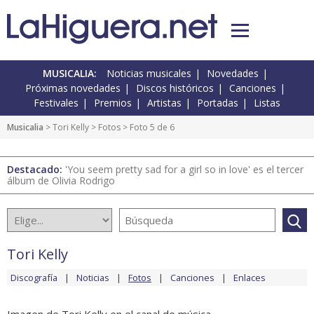
MUSICALIA:
Noticias musicales
Novedades
Próximas novedades
Discos históricos
Canciones
Festivales
Premios
Artistas
Portadas
Listas
Musicalia
>
Tori Kelly
>
Fotos
> Foto 5 de 6
Destacado:
'You seem pretty sad for a girl so in love' es el tercer
álbum de Olivia Rodrigo
Tori Kelly
Discografía
Noticias
Fotos
Canciones
Enlaces