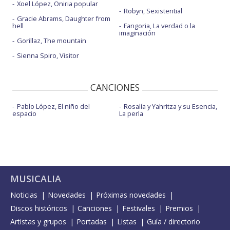
Xoel López, Oniria popular
Robyn, Sexistential
Gracie Abrams, Daughter from
hell
Fangoria, La verdad o la
imaginación
Gorillaz, The mountain
Sienna Spiro, Visitor
CANCIONES
Pablo López, El niño del
Rosalía y Yahritza y su Esencia,
espacio
La perla
MUSICALIA
Noticias
Novedades
Próximas novedades
Discos históricos
Canciones
Festivales
Premios
Artistas y grupos
Portadas
Listas
Guía / directorio