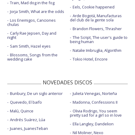
Train, Mad dog in the fog
Eels, Cookie happened
Jorja Smith, What are the odds
Arde Bogotá, Manufacturas
del club de la gente sola
Los Enemigos, Canciones
chulas
Brandon Flowers, Thrasher
Carly Rae Jepsen, Day and
night
The Script, The user's guide to
being human
Sam Smith, Hazel eyes
Natalie Imbruglia, Algorithm
Blossoms, Songs from the
wedding cake
Tokio Hotel, Encore
NOVEDADES DISCOS
Bunbury, De un siglo anterior
Julieta Venegas, Norteña
Quevedo, El baifo
Madonna, Confessions II
Malú, Quince
Olivia Rodrigo, You seem
pretty sad for a girl so in love
Andrés Suárez, Lúa
Ella Langley, Dandelion
Juanes, JuanesTeban
Nil Moliner, Nexo