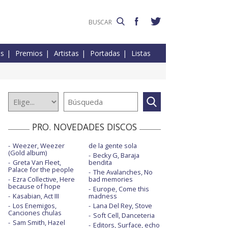
es
Premios
Artistas
Portadas
Listas
PRO. NOVEDADES DISCOS
Weezer, Weezer
de la gente sola
(Gold album)
Becky G, Baraja
Greta Van Fleet,
bendita
Palace for the people
The Avalanches, No
Ezra Collective, Here
bad memories
because of hope
Europe, Come this
Kasabian, Act III
madness
Los Enemigos,
Lana Del Rey, Stove
Canciones chulas
Soft Cell, Danceteria
Sam Smith, Hazel
Editors, Surface, echo