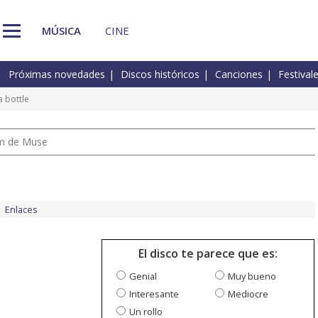
MÚSICA
CINE
Próximas novedades
Discos históricos
Canciones
Festival
 bottle
um de Muse
Enlaces
El disco te parece que es:
Genial
Muy bueno
Interesante
Mediocre
Un rollo