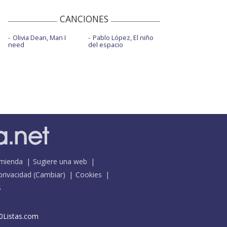
CANCIONES
Olivia Dean, Man I
Pablo López, El niño
need
del espacio
mienda
Sugiere una web
 privacidad
(
Cambiar
)
Cookies
S
0Listas.com