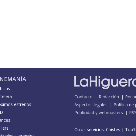
INEMANÍA
icias
telera
Contacto
Redacción
Reco
óximos estrenos
Aspectos legales
Política de
D
Publicidad y webmasters
RS
ances
ilers
Otros servicios:
Chistes
|
Top1
stivales + premios