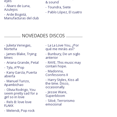
eyes
& sound
Álvaro de Luna,
Toundra, Siete
Azulejos
Pablo López, El cuatro
Arde Bogotá,
Manufacturas del club
NOVEDADES DISCOS
Julieta Venegas,
La La Love You, ¿Por
Norteña
qué me miráis así?
James Blake, Trying
Bunbury, De un siglo
times
anterior
Ariana Grande, Petal
RAYE, This music may
contain hope.
Tyla, A*Pop
Madonna,
Kany García, Puerta
Confessions II
abierta
Harry Styles, Kiss all
Manuel Turizo,
the time. Disco,
Apambichao
occasionally.
Olivia Rodrigo, You
Jessie Ware,
seem pretty sad for a
Superbloom
girl so in love
Siloé, Terrorismo
Rels B: love love
emocional
FLAKK
Melendi, Pop rock