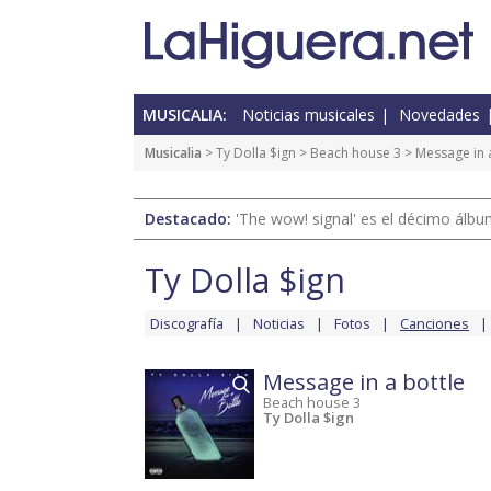
MUSICALIA:
Noticias musicales
Novedades
Musicalia
>
Ty Dolla $ign
>
Beach house 3
> Message in a
Destacado:
'The wow! signal' es el décimo álb
Ty Dolla $ign
Discografía
Noticias
Fotos
Canciones
Message in a bottle
Beach house 3
Ty Dolla $ign