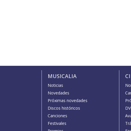
MUSICALIA
C
Noticias
Not
Novedades
Car
Próximas novedades
Pr
Discos históricos
DV
Canciones
Av
Festivales
Trá
Premios
Fe