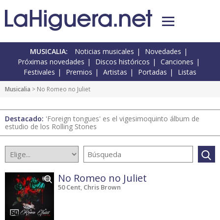
MUSICALIA:
Noticias musicales
Novedades
Próximas novedades
Discos históricos
Canciones
Festivales
Premios
Artistas
Portadas
Listas
Musicalia
> No Romeo no Juliet
Destacado:
'Foreign tongues' es el vigesimoquinto álbum de
estudio de los Rolling Stones
No Romeo no Juliet
50 Cent
,
Chris Brown