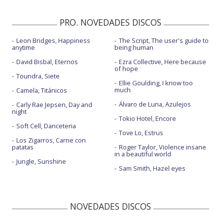
PRO. NOVEDADES DISCOS
Leon Bridges, Happiness
The Script, The user's guide to
anytime
being human
David Bisbal, Eternos
Ezra Collective, Here because
of hope
Toundra, Siete
Ellie Goulding, I know too
much
Camela, Titánicos
Álvaro de Luna, Azulejos
Carly Rae Jepsen, Day and
night
Tokio Hotel, Encore
Soft Cell, Danceteria
Tove Lo, Estrus
Los Zigarros, Carne con
patatas
Roger Taylor, Violence insane
in a beautiful world
Jungle, Sunshine
Sam Smith, Hazel eyes
NOVEDADES DISCOS