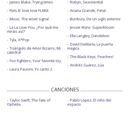
James Blake, Trying times
Robyn, Sexistential
Rels B: love love FLAKK
Ariana Grande, Petal
Muse, The wow! signal
Bunbury, De un siglo anterior
La La Love You, ¿Por qué me
Jessie Ware, Superbloom
miráis así?
Ella Langley, Dandelion
Tyla, A*Pop
David DeMaría, La puerta
Triángulo de Amor Bizarro, Mi
mágica
catedral
The Black Keys, Peaches!
Foo Fighters, Your favorite toy
Andrés Suárez, Lúa
Laura Pausini, Yo canto 2
CANCIONES
Taylor Swift, The fate of
Pablo López, El niño del
Ophelia
espacio