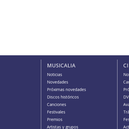
MUSICALIA
C
Noticias
Not
Novedades
Car
Próximas novedades
Pr
Discos históricos
DV
Canciones
Av
Festivales
Trá
Premios
Fe
Artistas y grupos
Act