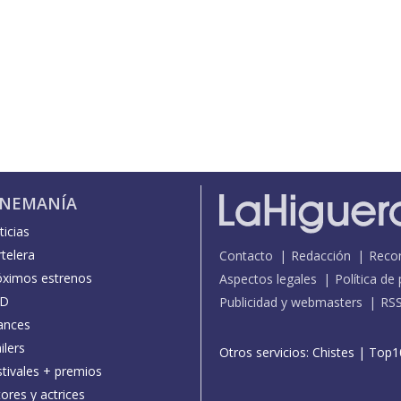
INEMANÍA
icias
telera
Contacto
Redacción
Reco
óximos estrenos
Aspectos legales
Política de
D
Publicidad y webmasters
RS
ances
ilers
Otros servicios:
Chistes
|
Top1
stivales + premios
ores y actrices