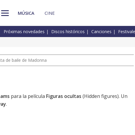
MÚSICA
CINE
Próximas novedades
Discos históricos
Canciones
Festival
pista de baile de Madonna
liams
para la película
Figuras ocultas
(Hidden figures). Un
way
.