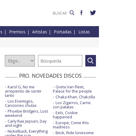
es
Premios
Artistas
Portadas
Listas
PRO. NOVEDADES DISCOS
Karol G, No me
Greta Van Fleet,
arrepiento de sentir
Palace for the people
tanto
Chaka Khan, Chakzilla
Los Enemigos,
Los Zigarros, Carne
Canciones chulas
con patatas
Phoebe Bridgers, Lost
Eels, Cookie
weekend
happened
Carly Rae Jepsen, Day
Europe, Come this
and night
madness
Nickelback, Everything
Beck, Ride lonesome
under the sun