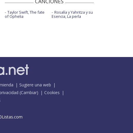
CANCIONES
Taylor Swift, The fate
Rosalía y Yahritza y su
of Ophelia
Esencia, La perla
mienda
Sugiere una web
 privacidad
(
Cambiar
)
Cookies
S
0Listas.com