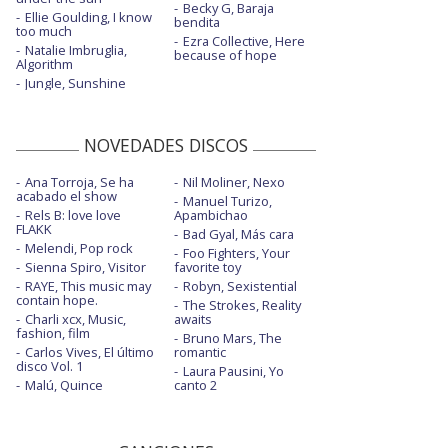
Becky G, Baraja
Ellie Goulding, I know
bendita
too much
Ezra Collective, Here
Natalie Imbruglia,
because of hope
Algorithm
Jungle, Sunshine
NOVEDADES DISCOS
Ana Torroja, Se ha
Nil Moliner, Nexo
acabado el show
Manuel Turizo,
Rels B: love love
Apambichao
FLAKK
Bad Gyal, Más cara
Melendi, Pop rock
Foo Fighters, Your
Sienna Spiro, Visitor
favorite toy
RAYE, This music may
Robyn, Sexistential
contain hope.
The Strokes, Reality
Charli xcx, Music,
awaits
fashion, film
Bruno Mars, The
Carlos Vives, El último
romantic
disco Vol. 1
Laura Pausini, Yo
Malú, Quince
canto 2