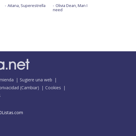
Aitana, Superestrella
Olivia Dean, Man I
need
mienda
Sugiere una web
 privacidad
(
Cambiar
)
Cookies
S
0Listas.com