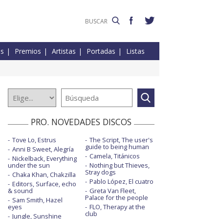
es
Premios
Artistas
Portadas
Listas
PRO. NOVEDADES DISCOS
Tove Lo, Estrus
The Script, The user's
guide to being human
Anni B Sweet, Alegría
Camela, Titánicos
Nickelback, Everything
under the sun
Nothing but Thieves,
Stray dogs
Chaka Khan, Chakzilla
Pablo López, El cuatro
Editors, Surface, echo
& sound
Greta Van Fleet,
Palace for the people
Sam Smith, Hazel
eyes
FLO, Therapy at the
club
Jungle, Sunshine