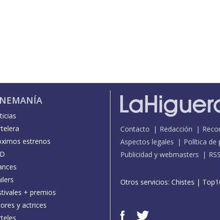
INEMANÍA
icias
telera
Contacto
Redacción
Reco
óximos estrenos
Aspectos legales
Política de
D
Publicidad y webmasters
RS
ances
ilers
Otros servicios:
Chistes
|
Top1
stivales + premios
ores y actrices
teles