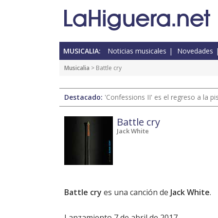
MUSICALIA:
Noticias musicales
Novedades
Musicalia
> Battle cry
Destacado:
'Confessions II' es el regreso a la 
Battle cry
Jack White
Battle cry
es una canción de
Jack White
.
Lanzamiento 7 de abril de 2017.