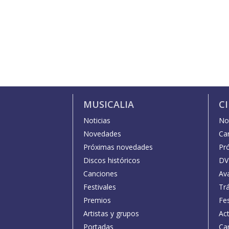
MUSICALIA
C
Noticias
Not
Novedades
Car
Próximas novedades
Pr
Discos históricos
DV
Canciones
Av
Festivales
Trá
Premios
Fe
Artistas y grupos
Act
Portadas
Car