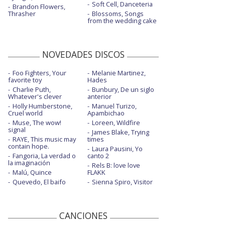
Soft Cell, Danceteria
Brandon Flowers,
Thrasher
Blossoms, Songs
from the wedding cake
NOVEDADES DISCOS
Foo Fighters, Your
Melanie Martinez,
favorite toy
Hades
Charlie Puth,
Bunbury, De un siglo
Whatever's clever
anterior
Holly Humberstone,
Manuel Turizo,
Cruel world
Apambichao
Muse, The wow!
Loreen, Wildfire
signal
James Blake, Trying
RAYE, This music may
times
contain hope.
Laura Pausini, Yo
Fangoria, La verdad o
canto 2
la imaginación
Rels B: love love
Malú, Quince
FLAKK
Quevedo, El baifo
Sienna Spiro, Visitor
CANCIONES