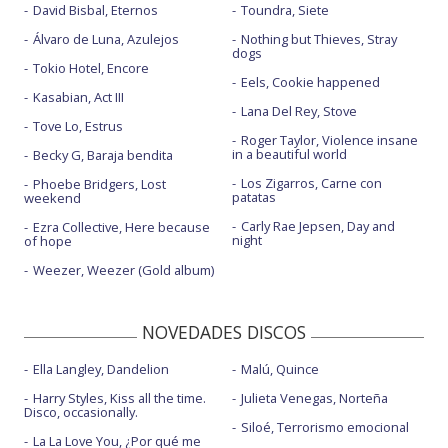
David Bisbal, Eternos
Toundra, Siete
Álvaro de Luna, Azulejos
Nothing but Thieves, Stray
dogs
Tokio Hotel, Encore
Eels, Cookie happened
Kasabian, Act III
Lana Del Rey, Stove
Tove Lo, Estrus
Roger Taylor, Violence insane
in a beautiful world
Becky G, Baraja bendita
Los Zigarros, Carne con
Phoebe Bridgers, Lost
patatas
weekend
Carly Rae Jepsen, Day and
Ezra Collective, Here because
night
of hope
Weezer, Weezer (Gold album)
NOVEDADES DISCOS
Ella Langley, Dandelion
Malú, Quince
Harry Styles, Kiss all the time.
Julieta Venegas, Norteña
Disco, occasionally.
Siloé, Terrorismo emocional
La La Love You, ¿Por qué me