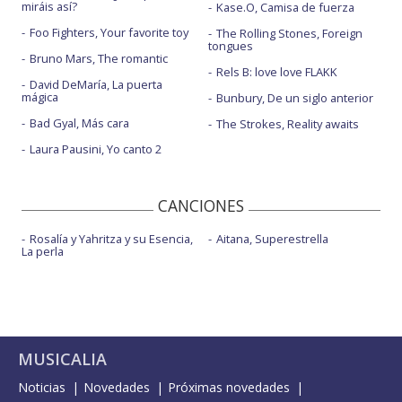
miráis así?
Kase.O, Camisa de fuerza
Foo Fighters, Your favorite toy
The Rolling Stones, Foreign
tongues
Bruno Mars, The romantic
Rels B: love love FLAKK
David DeMaría, La puerta
mágica
Bunbury, De un siglo anterior
Bad Gyal, Más cara
The Strokes, Reality awaits
Laura Pausini, Yo canto 2
CANCIONES
Rosalía y Yahritza y su Esencia,
Aitana, Superestrella
La perla
MUSICALIA
Noticias
Novedades
Próximas novedades