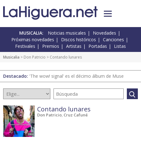
MUSICALIA:
Noticias musicales
Novedades
Próximas novedades
Discos históricos
Canciones
Festivales
Premios
Artistas
Portadas
Listas
Musicalia
> Don Patricio > Contando lunares
Destacado:
'The wow! signal' es el décimo álbum de Muse
Contando lunares
Don Patricio
,
Cruz Cafuné