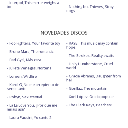
Interpol, This mirror weighs a
ton
Nothing but Thieves, Stray
dogs
NOVEDADES DISCOS
Foo Fighters, Your favorite toy
RAYE, This music may contain
hope.
Bruno Mars, The romantic
The Strokes, Reality awaits
Bad Gyal, Más cara
Holly Humberstone, Cruel
world
Julieta Venegas, Norteña
Gracie Abrams, Daughter from
Loreen, Wildfire
hell
Karol G, No me arrepiento de
Gorillaz, The mountain
sentir tanto
Xoel López, Oniria popular
Robyn, Sexistential
The Black Keys, Peaches!
La La Love You, ¿Por qué me
miráis así?
Laura Pausini, Yo canto 2