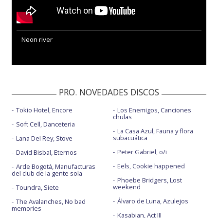
Neon river
PRO. NOVEDADES DISCOS
Tokio Hotel, Encore
Los Enemigos, Canciones
chulas
Soft Cell, Danceteria
La Casa Azul, Fauna y flora
subacuática
Lana Del Rey, Stove
Peter Gabriel, o/i
David Bisbal, Eternos
Eels, Cookie happened
Arde Bogotá, Manufacturas
del club de la gente sola
Phoebe Bridgers, Lost
weekend
Toundra, Siete
Álvaro de Luna, Azulejos
The Avalanches, No bad
memories
Kasabian, Act III