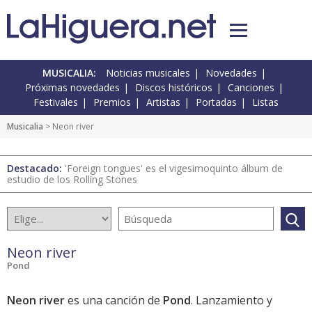
MUSICALIA:
Noticias musicales
Novedades
Próximas novedades
Discos históricos
Canciones
Festivales
Premios
Artistas
Portadas
Listas
Musicalia
> Neon river
Destacado:
'Foreign tongues' es el vigesimoquinto álbum de
estudio de los Rolling Stones
Neon river
Pond
Neon river
es una canción de
Pond
. Lanzamiento y